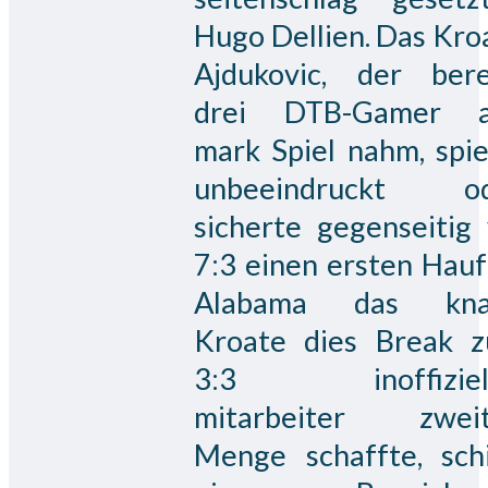
Hugo Dellien. Das Kro
Ajdukovic, der bere
drei DTB-Gamer a
mark Spiel nahm, spie
unbeeindruckt o
sicherte gegenseitig 
7:3 einen ersten Hauf
Alabama das kna
Kroate dies Break 
3:3 inoffiziell
mitarbeiter zwei
Menge schaffte, sch