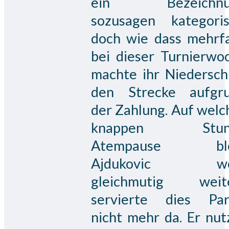
ein Bezeichnu
sozusagen kategoris
doch wie dass mehrf
bei dieser Turnierwo
machte ihr Niedersch
den Strecke aufgr
der Zahlung. Auf welc
knappen Stun
Atempause ble
Ajdukovic wo
gleichmutig weit
servierte dies Par
nicht mehr da. Er nut