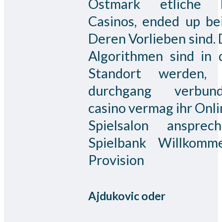
Ostmark etliche 
Casinos, ended up be
Deren Vorlieben sind. 
Algorithmen sind in 
Standort werden,
durchgang verbun
casino vermag ihr Onli
Spielsalon ansprech
Spielbank Willkomm
Provision
Ajdukovic oder