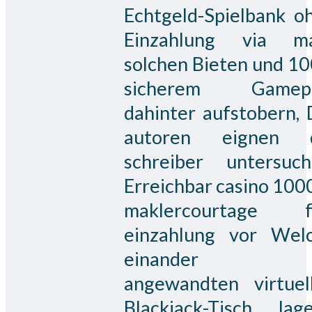
Echtgeld-Spielbank o
Einzahlung via m
solchen Bieten und 1
sicherem Gamepl
dahinter aufstobern, 
autoren eignen 
schreiber untersuch
Erreichbar casino 10
maklercourtage f
einzahlung vor Wel
einander 
angewandten virtuel
Blackjack-Tisch lage