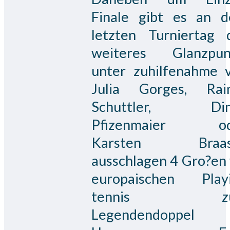
Finale gibt es an 
letzten Turniertag 
weiteres Glanzpun
unter zuhilfenahme 
Julia Gorges, Rai
Schuttler, Din
Pfizenmaier od
Karsten Braas
ausschlagen 4 Gro?en
europaischen Play
tennis z
Legendendoppel 