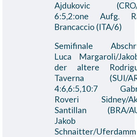
Ajdukovic (CRO/
6:5,2:one Aufg. R
Brancaccio (ITA/6)
Semifinale Abschri
Luca Margaroli/Jako
der altere Rodrig
Taverna (SUI/AR
4:6,6:5,10:7 Gabr
Roveri Sidney/Ak
Santillan (BRA/A
Jakob
Schnaitter/Uferdamm