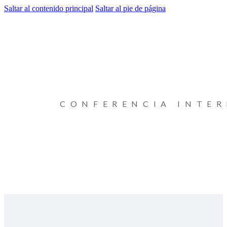
Saltar al contenido principal
Saltar al pie de página
CONFERENCIA INTE