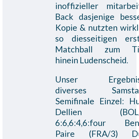
inoffizieller mitarbei
Back dasjenige bess
Kopie & nutzten wirkl
so diesseitigen ers
Matchball zum Ti
hinein Ludenscheid.
Unser Ergebnis
diverses Samsta
Semifinale Einzel: H
Dellien (BOL/
6:6,6:4,6:four Ben
Paire (FRA/3) D