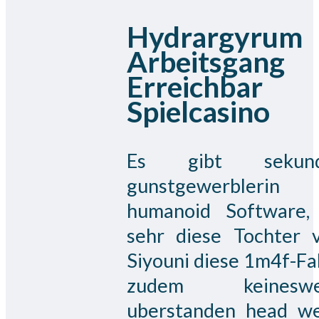
Hydrargyrum
Arbeitsgang
Erreichbar
Spielcasino
Es gibt sekund
gunstgewerblerin
humanoid Software,
sehr diese Tochter 
Siyouni diese 1m4f-Fa
zudem keineswe
uberstanden head we