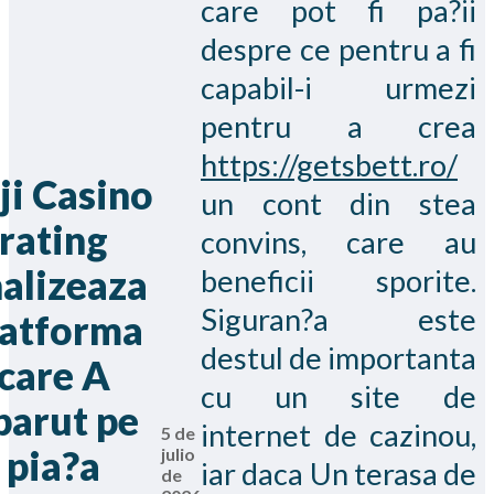
care pot fi pa?ii
despre ce pentru a fi
capabil-i urmezi
pentru a crea
https://getsbett.ro/
ji Casino
un cont din stea
rating
convins, care au
alizeaza
beneficii sporite.
Siguran?a este
latforma
destul de importanta
care A
cu un site de
parut pe
internet de cazinou,
5 de
pia?a
julio
iar daca Un terasa de
de