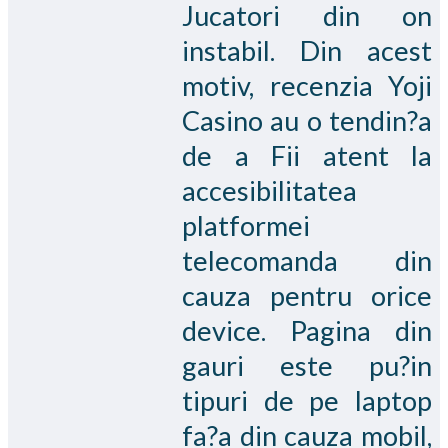
Jucatori din on
instabil. Din acest
motiv, recenzia Yoji
Casino au o tendin?a
de a Fii atent la
accesibilitatea
platformei
telecomanda din
cauza pentru orice
device. Pagina din
gauri este pu?in
tipuri de pe laptop
fa?a din cauza mobil,