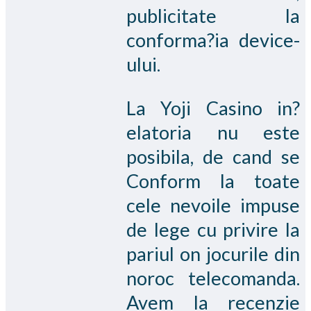
publicitate la
conforma?ia device-
ului.
La Yoji Casino in?
elatoria nu este
posibila, de cand se
Conform la toate
cele nevoile impuse
de lege cu privire la
pariul on jocurile din
noroc telecomanda.
Avem la recenzie