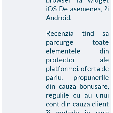
iOS De asemenea, ?i
Android.
Recenzia tind sa
parcurge toate
elementele din
protector ale
platformei, oferta de
pariu, propunerile
din cauza bonusare,
regulile cu au unui
cont din cauza client
?i metoda in care