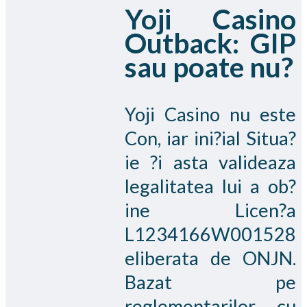
Yoji Casino
Outback: GIP
sau poate nu?
Yoji Casino nu este
Con, iar ini?ial Situa?
ie ?i asta valideaza
legalitatea lui a ob?
ine Licen?a
L1234166W001528
eliberata de ONJN.
Bazat pe
reglementarilor cu