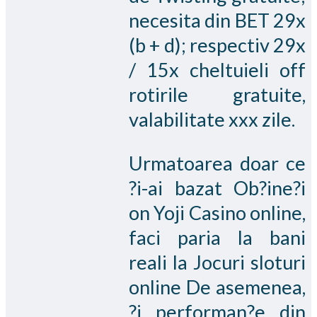
necesita din BET 29x
(b + d); respectiv 29x
/ 15x cheltuieli off
rotirile gratuite,
valabilitate xxx zile.
Urmatoarea doar ce
?i-ai bazat Ob?ine?i
on Yoji Casino online,
faci paria la bani
reali la Jocuri sloturi
online De asemenea,
?i performan?e din