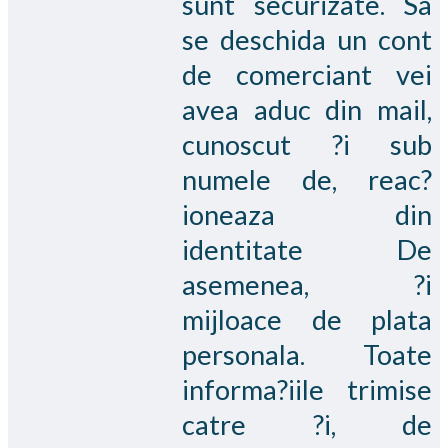
sunt securizate. Sa
se deschida un cont
de comerciant vei
avea aduc din mail,
cunoscut ?i sub
numele de, reac?
ioneaza din
identitate De
asemenea, ?i
mijloace de plata
personala. Toate
informa?iile trimise
catre ?i, de