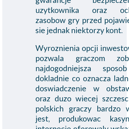
uzytkownika oraz oc
zasobow gry przed pojawi
sie jednak niektorzy kont.
Wyroznienia opcji inwest
pozwala graczom zob
najdogodniejsza sposo
dokladnie co oznacza ladn
doswiadczenie w obstaw
oraz duzo wiecej szczesc
polskich graczy bardzo 
jest, produkowac kas
internecie oferowaly wsk