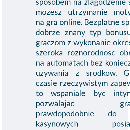
sposobem na zlagodzenie s
mozesz utrzymanie moty
na gra online. Bezplatne sp
dobrze znany typ bonusu
graczom z wykonanie okre
szeroka roznorodnosc ob
na automatach bez koniec
uzywania z srodkow. 
czasie rzeczywistym zape
to wspaniale byc inty
pozwalajac gra
prawdopodobnie do g
kasynowych posiad