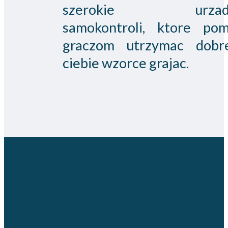
szerokie urzadz
samokontroli, ktore pom
graczom utrzymac dobr
ciebie wzorce grajac.