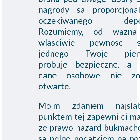
nagrody sa proporcjona
oczekiwanego depoz
Rozumiemy, od wazna
wlasciwie pewnosc si
jednego Twoje pieni
probuje bezpieczne, a 
dane osobowe nie zo
otwarte.
Moim zdaniem najsla
punktem tej zapewni ci ma
ze prawo hazard bukmache
sa pelne podatkiem na po