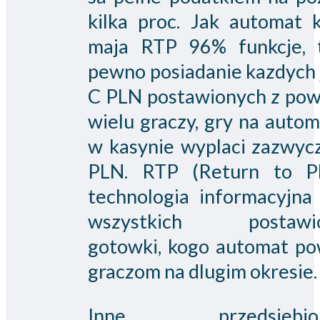
kilka proc. Jak automat 
maja RTP 96% funkcje, 
pewno posiadanie kazdych
C PLN postawionych z pow
wielu graczy, gry na auto
w kasynie wyplaci zazwyc
PLN. RTP (Return to Pl
technologia informacyjna
wszystkich postawio
gotowki, kogo automat po
graczom na dlugim okresie.
Inne przedsiebior