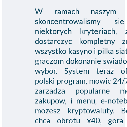
W ramach naszym e
skoncentrowalismy s
niektorych kryteriach, z
dostarczyc kompletny zd
wszystko kasyno i pilka si
graczom dokonanie swiad
wybor. System teraz of
polski program, mowic 24/
zarzadza popularne m
zakupow, i menu, e-noteb
mozesz kryptowaluty. B
chca obrotu x40, gora