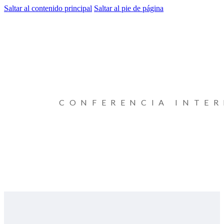
Saltar al contenido principal
Saltar al pie de página
CONFERENCIA INTE