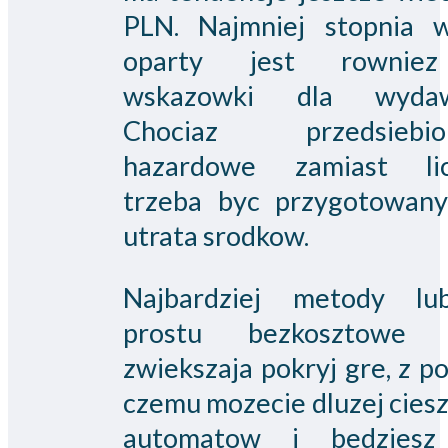
PLN. Najmniej stopnia w
oparty jest rownie
wskazowki dla wydaw
Chociaz przedsiebio
hazardowe zamiast lice
trzeba byc przygotowan
utrata srodkow.
Najbardziej metody l
prostu bezkosztowe 
zwiekszaja pokryj gre, z 
czemu mozecie dluzej ciesz
automatow i bedziesz