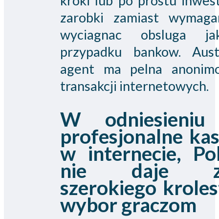
kroki lub po prostu inwe
zarobki zamiast wymaga
wyciagnac obsluga j
przypadku bankow. Austr
agent ma pelna anonim
transakcji internetowych.
W odniesieniu
profesjonalne ka
w internecie, Po
nie daje z
szerokiego krole
wybor graczom