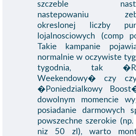
szczeble naste
nastepowaniu zebr
okreslonej liczby pu
lojalnosciowych (comp po
Takie kampanie pojawi
normalnie w oczywiste ty
tygodnia, tak �Re
Weekendowy� czy czy
�Poniedzialkowy Boos
dowolnym momencie wy
posiadanie darmowych s
powszechne szerokie (np.
niz 50 zl), warto mon