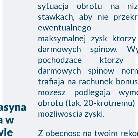
sytuacja obrotu na niz
stawkach, aby nie przekr
ewentualnego li
maksymalnej zysk ktorzy
darmowych spinow. Wy
pochodzace ktorzy 
darmowych spinow norm
trafiaja na rachunek bonu
mozesz podlegaja wym
obrotu (tak. 20-krotnemu)
asyna
mozliwoscia zyski.
a w
wie
Z obecnosc na twoim reko