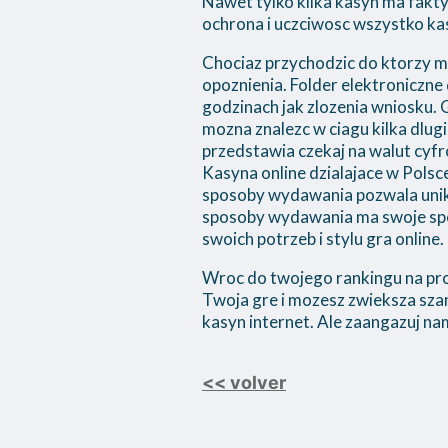
Nawet tylko kilka kasyn ma fakty
ochrona i uczciwosc wszystko ka
Chociaz przychodzic do ktorzy ma
opoznienia. Folder elektroniczne 
godzinach jak zlozenia wniosku. 
mozna znalezc w ciagu kilka dlug
przedstawia czekaj na walut cyf
Kasyna online dzialajace w Polsc
sposoby wydawania pozwala unik
sposoby wydawania ma swoje spec
swoich potrzeb i stylu gra online.
Wroc do twojego rankingu na prof
Twoja gre i mozesz zwieksza sza
kasyn internet. Ale zaangazuj n
<< volver