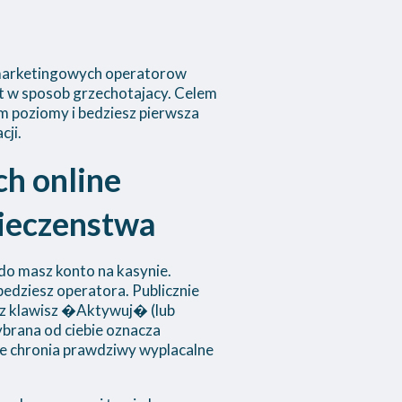
e marketingowych operatorow
et w sposob grzechotajacy. Celem
m poziomy i bedziesz pierwsza
cji.
ch online
pieczenstwa
do masz konto na kasynie.
bedziesz operatora. Publicznie
esz klawisz �Aktywuj� (lub
ybrana od ciebie oznacza
ie chronia prawdziwy wyplacalne