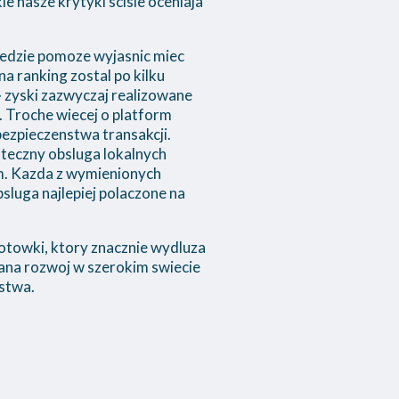
e nasze krytyki scisle oceniaja
 bedzie pomoze wyjasnic miec
a ranking zostal po kilku
� zyski zazwyczaj realizowane
. Troche wiecej o platform
ezpieczenstwa transakcji.
uteczny obsluga lokalnych
m. Kazda z wymienionych
luga najlepiej polaczone na
gotowki, ktory znacznie wydluza
iana rozwoj w szerokim swiecie
stwa.