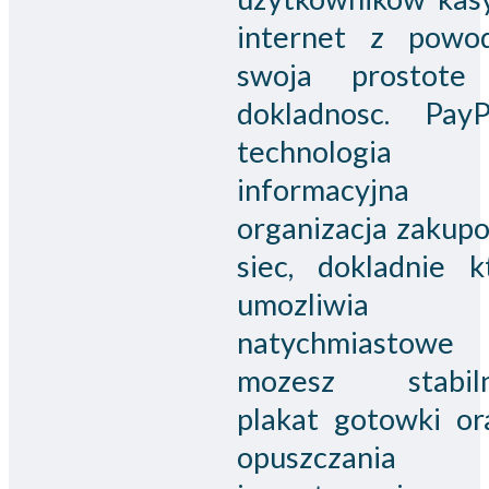
internet z powo
swoja prostote
dokladnosc. PayP
technologia
informacyjna
organizacja zakup
siec, dokladnie k
umozliwia
natychmiastowe
mozesz stabil
plakat gotowki or
opuszczania