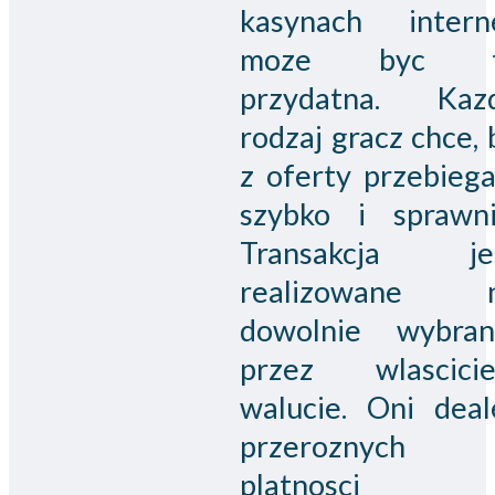
kasynach intern
moze byc t
przydatna. Kaz
rodzaj gracz chce, 
z oferty przebiega
szybko i sprawni
Transakcja je
realizowane 
dowolnie wybran
przez wlascicie
walucie. Oni deal
przeroznych
platnosci 