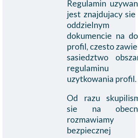
Regulamin uzywan
jest znajdujacy sie
oddzielnym
dokumencie na do
profil, czesto zawie
sasiedztwo obsza
regulaminu
uzytkowania profil.
Od razu skupilis
sie na obecn
rozmawiamy
bezpiecznej