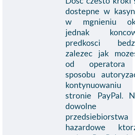
Dosc czesto kroki 
dostepne w kasyn
w mgnieniu ok
jednak konco
predkosci bedz
zalezec jak moze
od operatora
sposobu autoryzac
kontynuowaniu
stronie PayPal. N
dowolne
przedsiebiorstwa
hazardowe ktor