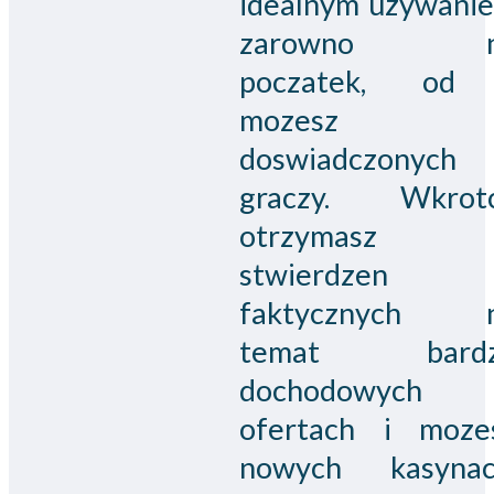
idealnym uzywani
zarowno n
poczatek, od
mozesz
doswiadczonych
graczy. Wkrot
otrzymasz
stwierdzen
faktycznych 
temat bard
dochodowych
ofertach i moze
nowych kasynac