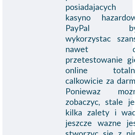
posiadajacych
kasyno hazardo
PayPal by
wykorzystac szan
nawet d
przetestowanie gi
online totaln
calkowicie za darm
Poniewaz moz
zobaczyc, stale je
kilka zalety i wad
jeszcze wazne jes
stworzyc sie z ni