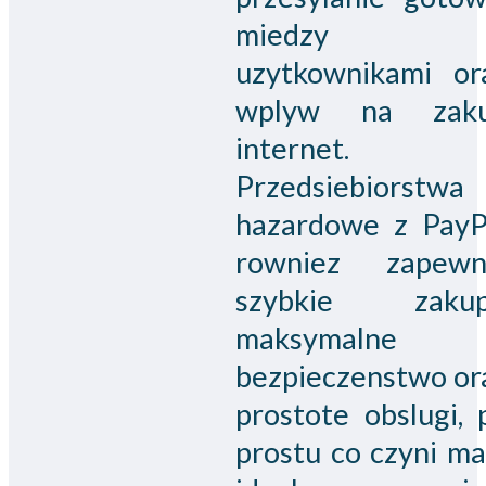
miedzy
uzytkownikami or
wplyw na zak
internet.
Przedsiebiorstwa
hazardowe z PayP
rowniez zapewn
szybkie zakup
maksymalne
bezpieczenstwo or
prostote obslugi, 
prostu co czyni m