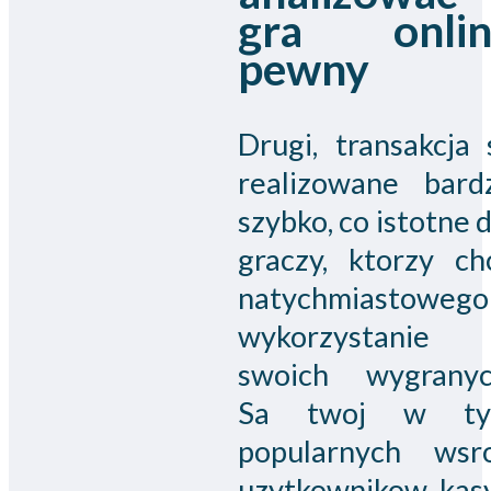
gra onlin
pewny
Drugi, transakcja 
realizowane bard
szybko, co istotne d
graczy, ktorzy ch
natychmiastowego
wykorzystanie
swoich wygranyc
Sa twoj w t
popularnych wsr
uzytkownikow kas