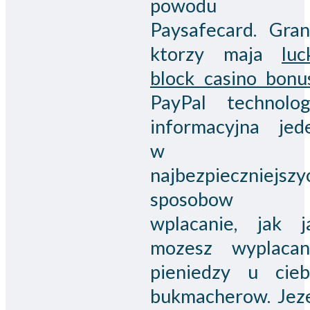
powodu
Paysafecard. Gran
ktorzy maja
luc
block casino bonu
PayPal technolog
informacyjna jed
w
najbezpieczniejszy
sposobow 
wplacanie, jak j
mozesz wyplacan
pieniedzy u cieb
bukmacherow. Jeze