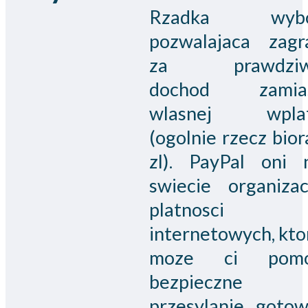
Rzadka wyb
pozwalajaca zagr
za prawdzi
dochod zamia
wlasnej wpla
(ogolnie rzecz bior
zl). PayPal oni 
swiecie organizac
platnosci
internetowych, kto
moze ci pom
bezpieczne
przesylanie gotow