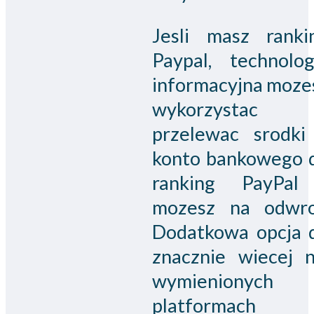
Jesli masz ranki
Paypal, technolog
informacyjna moze
wykorzystac
przelewac srodki
konto bankowego 
ranking PayPal
mozesz na odwro
Dodatkowa opcja 
znacznie wiecej n
wymienionych
platformach