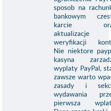
sposob na rachun
bankowym czes
karcie ora
aktualizacje
weryfikacji kont
Nie niektore payp
kasyna zarzad
wyplaty PayPal, st
zawsze warto wpa
zasady i sekc
wydawania prz
pierwsza wplat