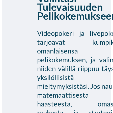
Tulevaisuuden
Pelikokemuksee
Videopokeri ja livepok
tarjoavat kumpik
omanlaisensa
pelikokemuksen, ja vali
niiden välillä riippuu täy
yksilöllisistä
mieltymyksistäsi. Jos nau
matemaattisesta
haasteesta, omas
rauhasta ja strategi