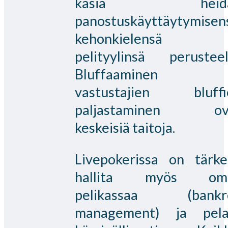
käsiä heidä
panostuskäyttäytymisen
kehonkielensä 
pelityylinsä perusteel
Bluffaaminen 
vastustajien bluffi
paljastaminen ov
keskeisiä taitoja.
Livepokerissa on tärke
hallita myös om
pelikassaa (bankro
management) ja pela