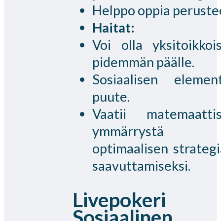
Helppo oppia peruste
Haitat:
Voi olla yksitoikkoi
pidemmän päälle.
Sosiaalisen element
puute.
Vaatii matemaattis
ymmärrystä
optimaalisen strateg
saavuttamiseksi.
Livepokeri
Sosiaalinen