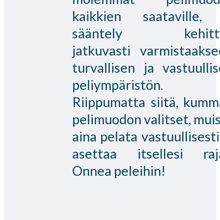
kaikkien saataville, 
sääntely kehitt
jatkuvasti varmistaaks
turvallisen ja vastuulli
peliympäristön.
Riippumatta siitä, kum
pelimuodon valitset, mui
aina pelata vastuullisesti
asettaa itsellesi raja
Onnea peleihin!