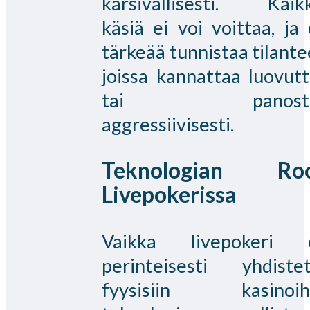
kärsivällisesti. Kaikk
käsiä ei voi voittaa, ja
tärkeää tunnistaa tilante
joissa kannattaa luovut
tai panosta
aggressiivisesti.
Teknologian Roo
Livepokerissa
Vaikka livepokeri 
perinteisesti yhdistet
fyysisiin kasinoihi