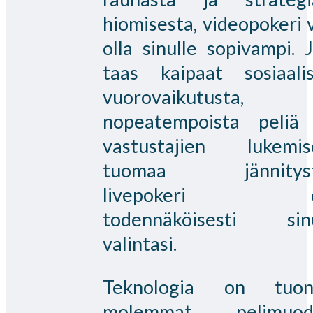
hiomisesta, videopokeri 
olla sinulle sopivampi. 
taas kaipaat sosiaalis
vuorovaikutusta,
nopeatempoista peliä 
vastustajien lukemis
tuomaa jännityst
livepokeri 
todennäköisesti sin
valintasi.
Teknologia on tuon
molemmat pelimuod