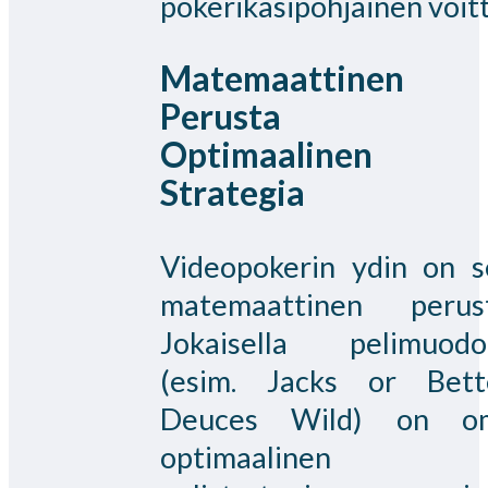
pokerikäsipohjainen voitt
Matemaattinen
Perusta j
Optimaalinen
Strategia
Videopokerin ydin on s
matemaattinen perust
Jokaisella pelimuodol
(esim. Jacks or Bette
Deuces Wild) on o
optimaalinen