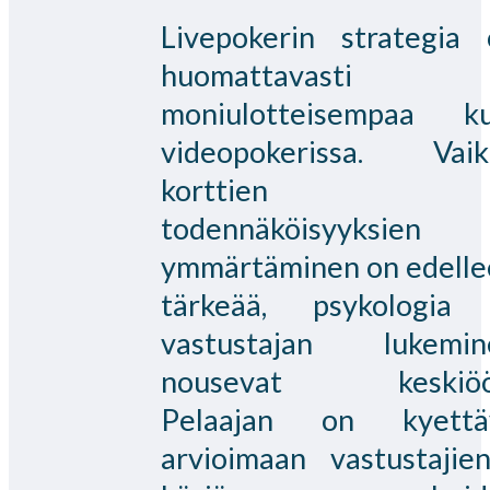
Livepokerin strategia 
huomattavasti
moniulotteisempaa ku
videopokerissa. Vaik
korttien
todennäköisyyksien
ymmärtäminen on edelle
tärkeää, psykologia 
vastustajan lukemin
nousevat keskiöö
Pelaajan on kyettä
arvioimaan vastustajie