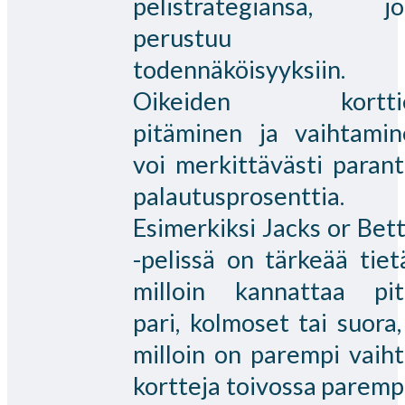
pelistrategiansa, jo
perustuu
todennäköisyyksiin.
Oikeiden kortti
pitäminen ja vaihtamin
voi merkittävästi paran
palautusprosenttia.
Esimerkiksi Jacks or Bet
-pelissä on tärkeää tiet
milloin kannattaa pit
pari, kolmoset tai suora,
milloin on parempi vaih
kortteja toivossa parem