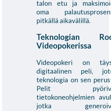
talon etu ja maksimoi
oma palautusprosent
pitkällä aikavälillä.
Teknologian Roo
Videopokerissa
Videopokeri on täys
digitaalinen peli, jot
teknologia on sen perus
Pelit pyöriv
tietokoneohjelmien avul
jotka generoiv