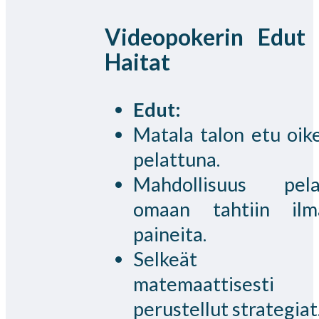
Videopokerin Edut 
Haitat
Edut:
Matala talon etu oik
pelattuna.
Mahdollisuus pela
omaan tahtiin ilm
paineita.
Selkeät j
matemaattisesti
perustellut strategiat