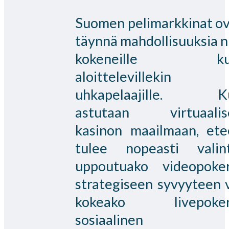
Suomen pelimarkkinat o
täynnä mahdollisuuksia n
kokeneille ku
aloittelevillekin
uhkapelaajille. K
astutaan virtuaalis
kasinon maailmaan, ete
tulee nopeasti valint
uppoutuako videopoker
strategiseen syvyyteen 
kokeako livepoker
sosiaalinen 