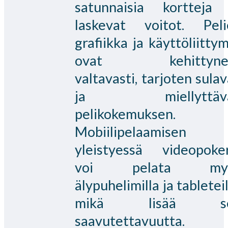
satunnaisia kortteja 
laskevat voitot. Peli
grafiikka ja käyttöliitty
ovat kehittyne
valtavasti, tarjoten sula
ja miellyttäv
pelikokemuksen.
Mobiilipelaamisen
yleistyessä videopoker
voi pelata my
älypuhelimilla ja tableteil
mikä lisää s
saavutettavuutta.