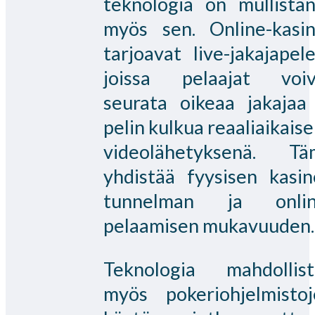
teknologia on mullista
myös sen. Online-kasin
tarjoavat live-jakajapele
joissa pelaajat voiv
seurata oikeaa jakajaa
pelin kulkua reaaliaikais
videolähetyksenä. Tä
yhdistää fyysisen kasi
tunnelman ja onlin
pelaamisen mukavuuden.
Teknologia mahdollist
myös pokeriohjelmistoj