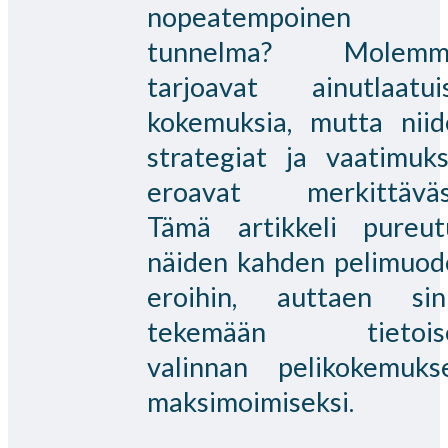
nopeatempoinen
tunnelma? Molemm
tarjoavat ainutlaatuis
kokemuksia, mutta niid
strategiat ja vaatimuk
eroavat merkittäväst
Tämä artikkeli pureut
näiden kahden pelimuod
eroihin, auttaen sin
tekemään tietois
valinnan pelikokemukse
maksimoimiseksi.