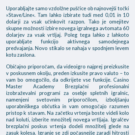
Uporabljajte samo vzdolžne puščice ob najnovejši točki
»Stave/Line«. Tam lahko izbirate tudi med 0,01 in 10
dolarji za vsak učinkovit razpon. Tako je omejitev
skupne možnosti izbire novega igralnega avtomata 60
dolarjev za vsak vrtljaj. Poleg tega lahko z lahkoto
uporabljate funkcijo aktivnega samodejnega
predvajanja. Novo stikalo se nahaja v spodnjem levem
kotu zaslona.
Običajno priporočam, da videoigro najprej preizkusite
v poskusnem okolju, preden izkusite pravo valuto – to
vam bo omogočilo, da odkrijete vse funkcije. Casino
Master Academy Brezplačni profesionalni
izobraževalni programi za osebje spletnih igralnic,
namenjeni svetovnim priporočilom, izboljšanju
uporabniškega občutka in vam omogočajo razumen
pristop k stavam. Na začetku vrtenja boste videli kolo
nad koluti, izberite množitelj novega vrtljaja. Igralčev
brezplačni poskus vrtenja dodeli množitelj glede na
zasuk kolesa. Igranje se zdi počasnejše zaradi hitrosti