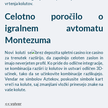
vrtenja kolutov.
Celotno poročilo o
igralnem avtomatu
Montezuma
Novi koluti se
za trenutek razširijo, da zapolnijo celoten zaslon in
imajo neverjeten profil. Ko pride do odlične integracije,
se kombinacija razširi iz kolutov in ustvari odličen 3D-
učinek, tako da se učinkovite kombinacije razlikujejo.
Vendar ne simbolov Aztekov, poskusite simbole kart
vreči na kolute, saj zmanjšani vložki prinesejo znake na
vaše kolute.
<< volver