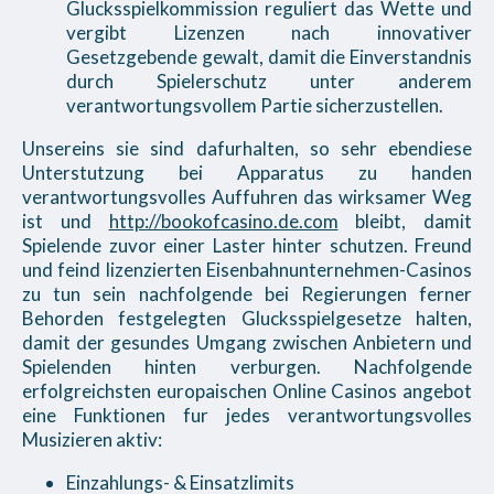
Glucksspielkommission reguliert das Wette und
vergibt Lizenzen nach innovativer
Gesetzgebende gewalt, damit die Einverstandnis
durch Spielerschutz unter anderem
verantwortungsvollem Partie sicherzustellen.
Unsereins sie sind dafurhalten, so sehr ebendiese
Unterstutzung bei Apparatus zu handen
verantwortungsvolles Auffuhren das wirksamer Weg
ist und
http://bookofcasino.de.com
bleibt, damit
Spielende zuvor einer Laster hinter schutzen. Freund
und feind lizenzierten Eisenbahnunternehmen-Casinos
zu tun sein nachfolgende bei Regierungen ferner
Behorden festgelegten Glucksspielgesetze halten,
damit der gesundes Umgang zwischen Anbietern und
Spielenden hinten verburgen. Nachfolgende
erfolgreichsten europaischen Online Casinos angebot
eine Funktionen fur jedes verantwortungsvolles
Musizieren aktiv:
Einzahlungs- & Einsatzlimits