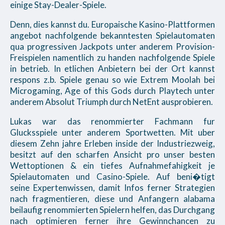
einige Stay-Dealer-Spiele.
Denn, dies kannst du. Europaische Kasino-Plattformen
angebot nachfolgende bekanntesten Spielautomaten
qua progressiven Jackpots unter anderem Provision-
Freispielen namentlich zu handen nachfolgende Spiele
in betrieb. In etlichen Anbietern bei der Ort kannst
respons z.b. Spiele genau so wie Extrem Moolah bei
Microgaming, Age of this Gods durch Playtech unter
anderem Absolut Triumph durch NetEnt ausprobieren.
Lukas war das renommierter Fachmann fur
Glucksspiele unter anderem Sportwetten. Mit uber
diesem Zehn jahre Erleben inside der Industriezweig,
besitzt auf den scharfen Ansicht pro unser besten
Wettoptionen & ein tiefes Aufnahmefahigkeit je
Spielautomaten und Casino-Spiele. Auf beni�tigt
seine Expertenwissen, damit Infos ferner Strategien
nach fragmentieren, diese und Anfangern alabama
beilaufig renommierten Spielern helfen, das Durchgang
nach optimieren ferner ihre Gewinnchancen zu