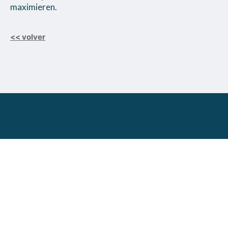
maximieren.
<< volver