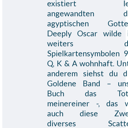
existiert le
angewandten dr
agyptischen Gotte
Deeply Oscar wilde 
weiters d
Spielkartensymbolen 9,
Q, K & A wohnhaft. Un
anderem siehst du d
Goldene Band – un
Buch das Tot
meinereiner -, das 
auch diese Zwe
diverses Scatte