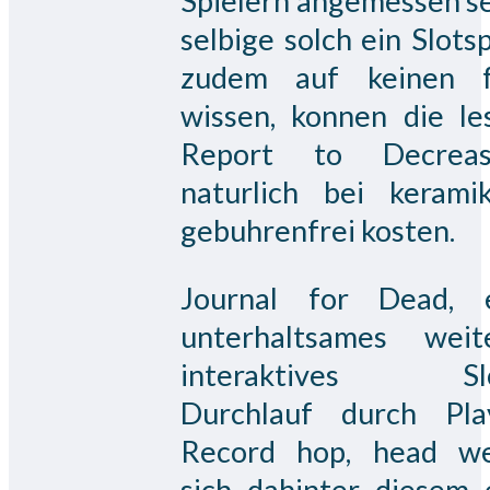
Spielern angemessen se
selbige solch ein Slotsp
zudem auf keinen f
wissen, konnen die le
Report to Decreas
naturlich bei kerami
gebuhrenfrei kosten.
Journal for Dead, 
unterhaltsames weit
interaktives Slo
Durchlauf durch Pla
Record hop, head w
sich dahinter diesem 