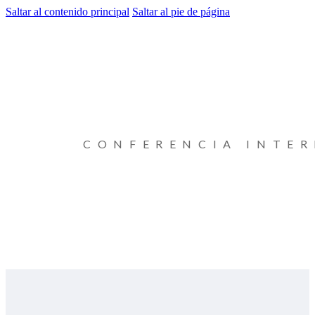
Saltar al contenido principal
Saltar al pie de página
CONFERENCIA INTE