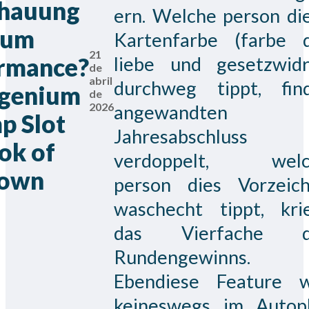
hauung
ern. Welche person di
zum
Kartenfarbe (farbe 
21
liebe und gesetzwidr
rmance?
de
abril
durchweg tippt, fin
ogenium
de
2026
angewandten
p Slot
Jahresabschluss
ok of
verdoppelt, welc
own
person dies Vorzeic
waschecht tippt, kri
das Vierfache d
Rundengewinns.
Ebendiese Feature 
keineswegs im Autop