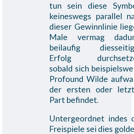
tun sein diese Symb
keineswegs parallel n
dieser Gewinnlinie lieg
Male vermag dadur
beilaufig diesseiti
Erfolg durchsetze
sobald sich beispielswe
Profound Wilde aufwa
der ersten oder letz
Part befindet.
Untergeordnet indes 
Freispiele sei dies gold