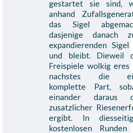
gestartet sie sind, 
anhand Zufallsgenera
das Sigel abgemac
dasjenige danach 
expandierenden Sigel 
und bleibt. Dieweil 
Freispiele wolkig eres 
nachstes die ei
komplette Part, sob
einander daraus d
zusatzlicher Riesenerf
ergibt. In diesseiti
kostenlosen Runden