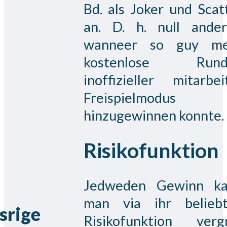
Bd. als Joker und Scat
an. D. h. null ander
wanneer so guy me
kostenlose Rund
inoffizieller mitarbei
Freispielmodus
hinzugewinnen konnte.
Risikofunktion
Jedweden Gewinn k
man via ihr belieb
srige
Risikofunktion verg