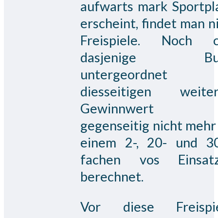
aufwarts mark Sportpl
erscheint, findet man n
Freispiele. Noch 
dasjenige Bu
untergeordnet
diesseitigen weite
Gewinnwert i
gegenseitig nicht mehr
einem 2-, 20- und 3
fachen vos Einsat
berechnet.
Vor diese Freispi