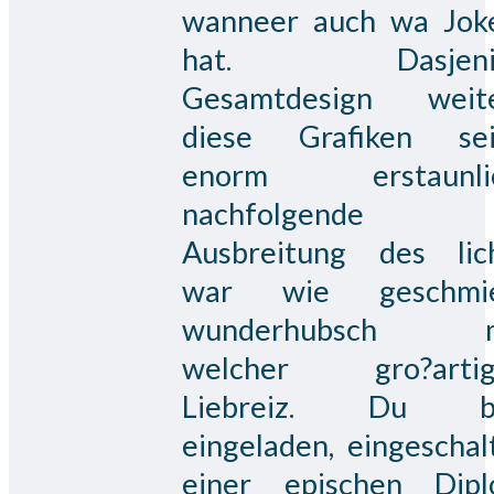
wanneer auch wa Jok
hat. Dasjeni
Gesamtdesign weit
diese Grafiken se
enorm erstaunlic
nachfolgende
Ausbreitung des lic
war wie geschmie
wunderhubsch m
welcher gro?artig
Liebreiz. Du bi
eingeladen, eingeschal
einer epischen Dip