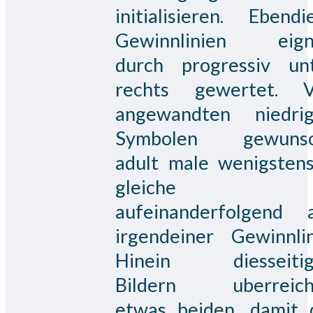
initialisieren. Ebendi
Gewinnlinien eign
durch progressiv un
rechts gewertet. 
angewandten niedri
Symbolen gewunsc
adult male wenigsten
gleiche
aufeinanderfolgend 
irgendeiner Gewinnlin
Hinein diesseitig
Bildern uberreich
etwas beiden, damit 