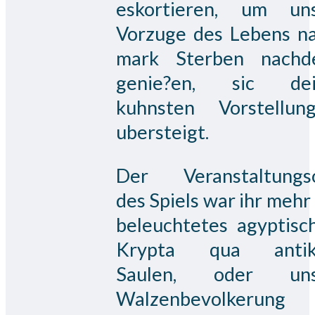
eskortieren, um un
Vorzuge des Lebens n
mark Sterben nach
genie?en, sic dei
kuhnsten Vorstellun
ubersteigt.
Der Veranstaltungs
des Spiels war ihr mehr 
beleuchtetes agyptisc
Krypta qua antik
Saulen, oder uns
Walzenbevolkerung