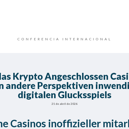
CONFERENCIA INTERNACIONAL
das Krypto Angeschlossen Casi
 andere Perspektiven inwendi
digitalen Glucksspiels
21 de abril de 2026
e Casinos inoffizieller mita