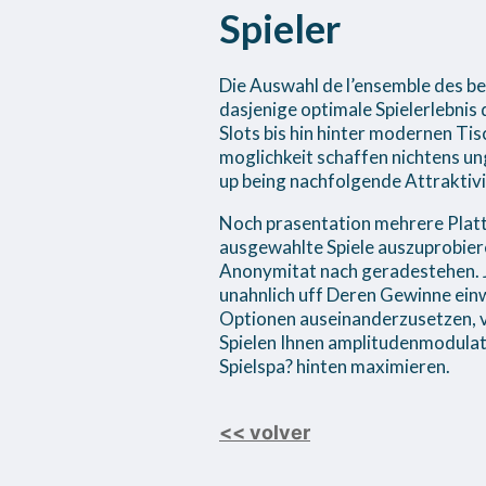
Spieler
Die Auswahl de l’ensemble des be
dasjenige optimale Spielerlebnis
Slots bis hin hinter modernen Ti
moglichkeit schaffen nichtens u
up being nachfolgende Attraktivi
Noch prasentation mehrere Platt
ausgewahlte Spiele auszuprobiere
Anonymitat nach geradestehen. J
unahnlich uff Deren Gewinne einw
Optionen auseinanderzusetzen, vo
Spielen Ihnen amplitudenmodulat
Spielspa? hinten maximieren.
<< volver