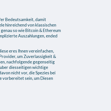
o?er Bedeutsamkeit, damit
ele hinreichend von klassischen
n genau so wie Bitcoin & Ethereum
mplizierte Auszahlungen, ended
iese eres Ihnen vereinfachen,
Provider, um Zuverlassigkeit &
ien, nachfolgende gegenseitig
uber diesseitigen wichtige
von nicht vor, die Spezies bei
 vorbereitet sein, um Diesen