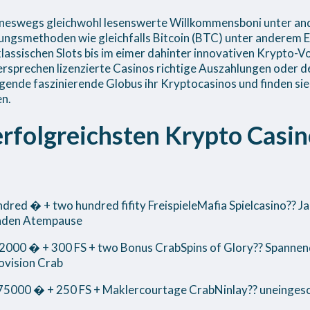
eineswegs gleichwohl lesenswerte Willkommensboni unter and
ungsmethoden wie gleichfalls Bitcoin (BTC) unter anderem 
lassischen Slots bis im eimer dahinter innovativen Krypto-V
rsprechen lizenzierte Casinos richtige Auszahlungen oder der
lgende faszinierende Globus ihr Kryptocasinos und finden sie
en.
rfolgreichsten Krypto Casi
dred � + two hundred fifity FreispieleMafia Spielcasino?? J
kunden Atempause
 2000 � + 300 FS + two Bonus CrabSpins of Glory?? Spannen
ovision Crab
75000 � + 250 FS + Maklercourtage CrabNinlay?? uneingesc