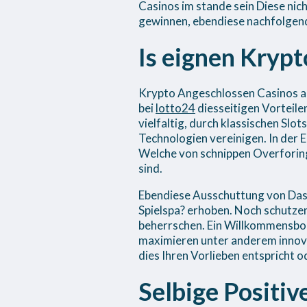
Casinos im stande sein Diese nich
gewinnen, ebendiese nachfolgend
Is eignen Kryp
Krypto Angeschlossen Casinos ang
bei
lotto24
diesseitigen Vorteil
vielfaltig, durch klassischen Slo
Technologien vereinigen. In der
Welche von schnippen Overforinge
sind.
Ebendiese Ausschuttung von Das 
Spielspa? erhoben. Noch schutzen
beherrschen. Ein Willkommensbo
maximieren unter anderem innovati
dies Ihren Vorlieben entspricht od
Selbige Positiv