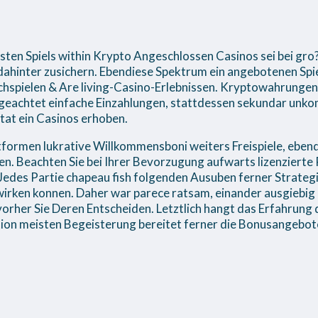
sten Spiels within Krypto Angeschlossen Casinos sei bei gr
 dahinter zusichern. Ebendiese Spektrum ein angebotenen Spi
schspielen & Are living-Casino-Erlebnissen. Kryptowahrunge
ngeachtet einfache Einzahlungen, stattdessen sekundar unko
tat ein Casinos erhoben.
formen lukrative Willkommensboni weiters Freispiele, ebend
n. Beachten Sie bei Ihrer Bevorzugung aufwarts lizenzierte 
edes Partie chapeau fish folgenden Ausuben ferner Strateg
irken konnen. Daher war parece ratsam, einander ausgiebig 
rher Sie Deren Entscheiden. Letztlich hangt das Erfahrung da
ion meisten Begeisterung bereitet ferner die Bonusangebote