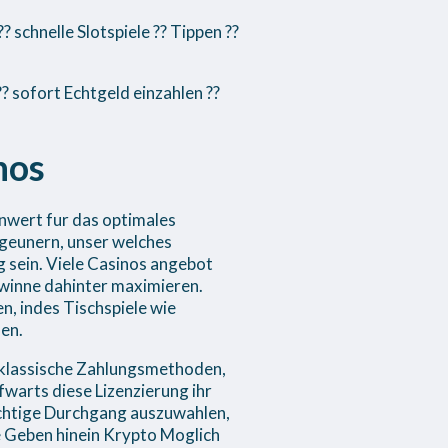
schnelle Slotspiele ?? Tippen ??
 sofort Echtgeld einzahlen ??
nos
nwert fur das optimales
igeunern, unser welches
 sein. Viele Casinos angebot
ewinne dahinter maximieren.
n, indes Tischspiele wie
en.
 klassische Zahlungsmethoden,
warts diese Lizenzierung ihr
ichtige Durchgang auszuwahlen,
te Geben hinein Krypto Moglich