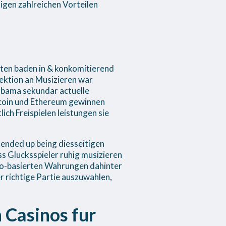
tigen zahlreichen Vorteilen
nten baden in & konkomitierend
ektion an Musizieren war
alabama sekundar actuelle
tcoin und Ethereum gewinnen
ch Freispielen leistungen sie
ended up being diesseitigen
s Glucksspieler ruhig musizieren
to-basierten Wahrungen dahinter
r richtige Partie auszuwahlen,
 Casinos fur