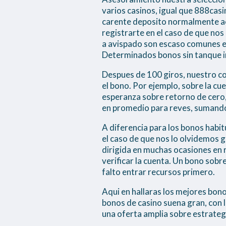
varios casinos, igual que 888casin
carente deposito normalmente aco
registrarte en el caso de que no
a avispado son escaso comunes en
Determinados bonos sin tanque ins
Despues de 100 giros, nuestro c
el bono. Por ejemplo, sobre la c
esperanza sobre retorno de cero,
en promedio para reves, sumando
A diferencia para los bonos habi
el caso de que nos lo olvidemos g
dirigida en muchas ocasiones en r
verificar la cuenta. Un bono sobr
falto entrar recursos primero.
Aqui en hallaras los mejores bon
bonos de casino suena gran, con 
una oferta amplia sobre estrategi