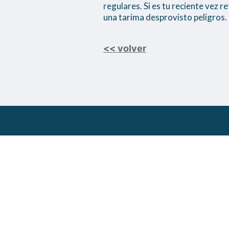
regulares. Si es tu reciente vez 
una tarima desprovisto peligros.
<< volver