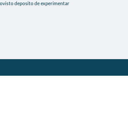
provisto deposito de experimentar