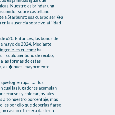
dos esgrimidas igual que
nicas. Nuestro es brindar una
onsumidor sobre castellano.
te a Starburst; esa cuerpo seri�a
en la ausencia sobre volatilidad
de x20. Entonces, las bonos de
 de mayo de 2024. Mediante
pingenie-es.eu.com/
ha
uir cualquier bono de recibo,
 a las formas de estas
on, asi� pues, mayormente
 que logren apartar los
n cual las jugadores acumulan
ar recursos y colocar joviales
as alto nuestro porcentaje, mas
, es por ello que deberias fiarse
, un casino ofrecera darte un