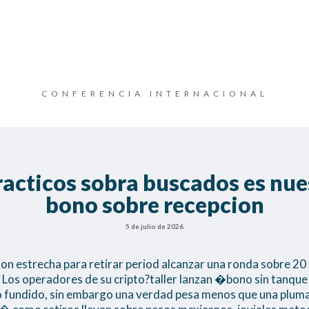
CONFERENCIA INTERNACIONAL
racticos sobra buscados es nue
bono sobre recepcion
5 de julio de 2026
acion estrecha para retirar period alcanzar una ronda sobre 2
Los operadores de su cripto?taller lanzan �bono sin tanque 
 fundido, sin embargo una verdad pesa menos que una pluma 