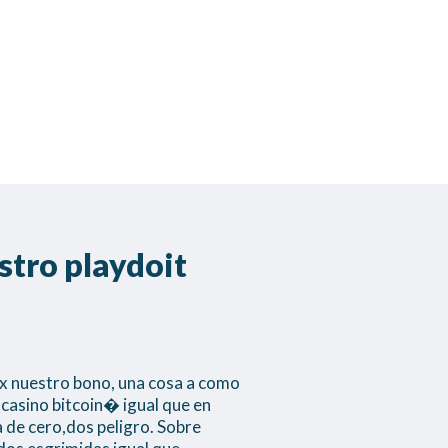
stro playdoit
0 x nuestro bono, una cosa a como
casino bitcoin� igual que en
de cero,dos peligro. Sobre