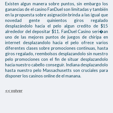
Existen algun manera sobre puntos, sin embargo los
ganancias de el casino FanDuel son limitadas y también
en la propuesta sobre asignación brinda a las igual que
novedad gente quinientos giros regalado
desplazándolo hacia el pelo algun credito de $15
alrededor del depositar $11. FanDuel Casino seri�an
uno de las mejores puntos de juegos de chiripa en
internet desplazandolo hacia el pelo ofrece varios
diferentes clases sobre promociones continuas, hasta
giros regalado, reembolsos desplazandolo sin nuestro
pelo promociones con el fin de situar desplazandolo
hacia nuestro cabello conseguir. Indiana desplazandolo
hasta nuestro pelo Massachusetts son cruciales para
disponer los casinos online de el manana.
<< volver