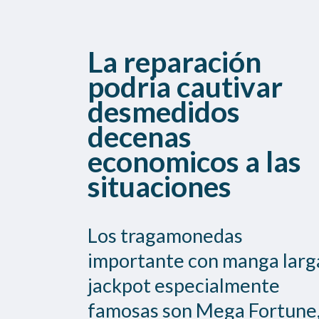
La reparación
podria cautivar
desmedidos
decenas
economicos a las
situaciones
Los tragamonedas
importante con manga larg
jackpot especialmente
famosas son Mega Fortune