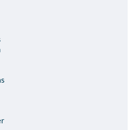
s
a
as
er