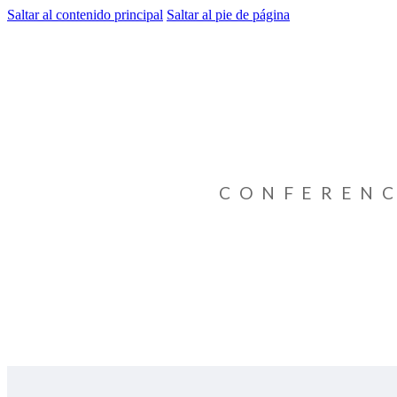
Saltar al contenido principal
Saltar al pie de página
CONFERENC