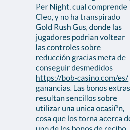
Per Night, cual comprende
Cleo, y no ha transpirado
Gold Rush Gus, donde las
jugadores podrian voltear
las controles sobre
reducción gracias meta de
conseguir desmedidos
https://bob-casino.com/es/
ganancias. Las bonos extra
resultan sencillos sobre
utilizar una unica ocasií³n,
cosa que los torna acerca d
uno de los bonos de recibo