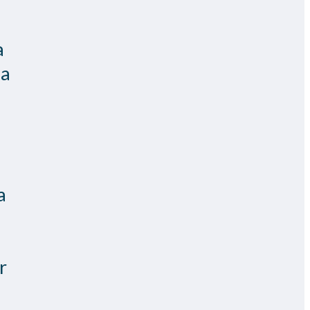
a
na
a
r