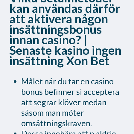
kan användas därför
att aktivera någon
insättningsbonus
innan casino? |
Senaste kasino ingen
insättning Xon Bet
Målet när du tar en casino
bonus befinner si acceptera
att segrar klöver medan
såsom man möter
omsättningskraven.
Dessa innebära att n aldrig