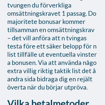
tvungen du förverkliga
omsättningskravet 1 passag. Do
majoritete bonusar kommer
tillsamman en omsättningskrav
– det vill anföra att n tvingas
testa före ett säker belopp för n
list tillfälle ut eventuella vinster
a bonusen.
Via att använda någo
extra villig riktig taktik list det å
andra sida bidraga dig en rejält
överta när du börjar utpröva.
Vilka betalmetoder