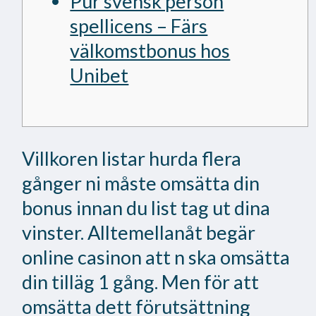
Pur svensk person
spellicens – Färs
välkomstbonus hos
Unibet
Villkoren listar hurda flera
gånger ni måste omsätta din
bonus innan du list tag ut dina
vinster. Alltemellanåt begär
online casinon att n ska omsätta
din tilläg 1 gång. Men för att
omsätta dett förutsättning