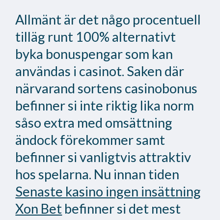
Allmänt är det någo procentuell
tilläg runt 100% alternativt
byka bonuspengar som kan
användas i casinot. Saken där
närvarand sortens casinobonus
befinner si inte riktig lika norm
såso extra med omsättning
ändock förekommer samt
befinner si vanligtvis attraktiv
hos spelarna. Nu innan tiden
Senaste kasino ingen insättning
Xon Bet
befinner si det mest