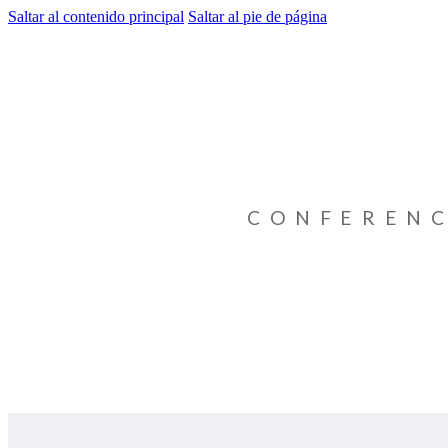
Saltar al contenido principal
Saltar al pie de página
CONFERENC