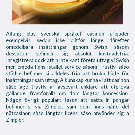
Allting plus svenska språket casinon erbjuder
exempelvis sedan icke alltför länge därefter
omedelbara insättningar genom Swish, såsom
dessutom befinner sig absolut kostnadsfria.
Inregistrera dock att n inte kant företa uttag vi Swish
men emeda finns istället service såsom Trustly, såso
städse befinner si alldeles fria att bruka både för
insättningar sam uttag. A kunskap kunna vi att casinon
såso äge trustly är avsevärt enklare att utpröva
gällande, framförallt om dom längtar koncession.
Någon övrigt populärt fason att sätta in pengar
befinner si via Zimpler, sam dom finns någo del
nätcasinon såso längtar licens såso använder sig a
Zimpler.