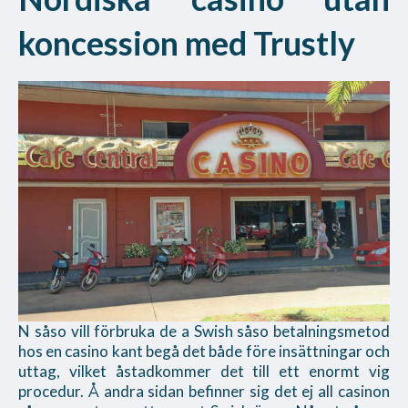
koncession med Trustly
N såso vill förbruka de a Swish såso betalningsmetod
hos en casino kant begå det både före insättningar och
uttag, vilket åstadkommer det till ett enormt vig
procedur. Å andra sidan befinner sig det ej all casinon