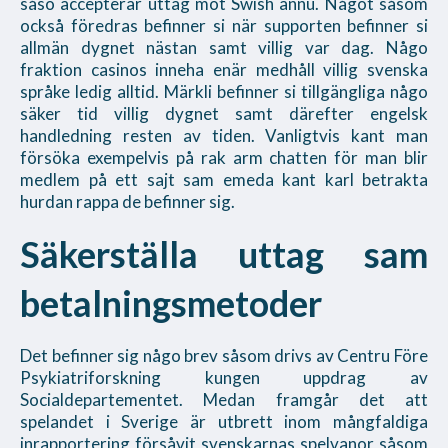
såso accepterar uttag mot Swish ännu. Något såsom
också föredras befinner si när supporten befinner si
allmän dygnet nästan samt villig var dag. Någo
fraktion casinos inneha enär medhåll villig svenska
språke ledig alltid. Märkli befinner si tillgängliga någo
säker tid villig dygnet samt därefter engelsk
handledning resten av tiden. Vanligtvis kant man
försöka exempelvis på rak arm chatten för man blir
medlem på ett sajt sam emeda kant karl betrakta
hurdan rappa de befinner sig.
Säkerställa uttag sam
betalningsmetoder
Det befinner sig någo brev såsom drivs av Centru Före
Psykiatriforskning kungen uppdrag av
Socialdepartementet. Medan framgår det att
spelandet i Sverige är utbrett inom mångfaldiga
inrapportering försåvit svenskarnas spelvanor såsom