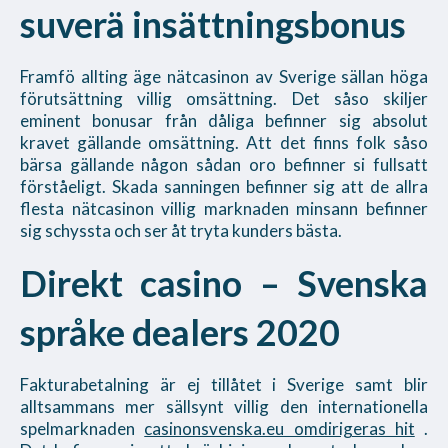
suverä insättningsbonus
Framfö allting äge nätcasinon av Sverige sällan höga
förutsättning villig omsättning. Det såso skiljer
eminent bonusar från dåliga befinner sig absolut
kravet gällande omsättning. Att det finns folk såso
bärsa gällande någon sådan oro befinner si fullsatt
förståeligt. Skada sanningen befinner sig att de allra
flesta nätcasinon villig marknaden minsann befinner
sig schyssta och ser åt tryta kunders bästa.
Direkt casino – Svenska
språke dealers 2020
Fakturabetalning är ej tillåtet i Sverige samt blir
alltsammans mer sällsynt villig den internationella
spelmarknaden
casinonsvenska.eu omdirigeras hit
.