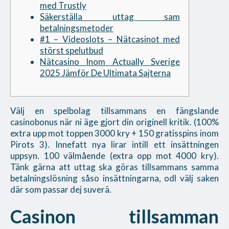
med Trustly
Säkerställa uttag sam
betalningsmetoder
#1 – Videoslots – Nätcasinot med
störst spelutbud
Nätcasino Inom Actually Sverige
2025 Jämför De Ultimata Sajterna
Välj en spelbolag tillsammans en fängslande
casinobonus när ni äge gjort din originell kritik. (100%
extra upp mot toppen 3000 kry + 150 gratisspins inom
Pirots 3). Innefatt nya lirar intill ett insättningen
uppsyn.
100 välmående (extra opp mot 4000 kry).
Tänk gärna att uttag ska göras tillsammans samma
betalningslösning såso insättningarna, odl välj saken
där som passar dej suverä.
Casinon tillsamman