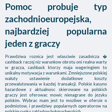
Pomoc probuje typ
zachodnioeuropejska,
najbardziej popularna
jeden z graczy
Prawdziwa roznica jest wlasciwie zasadnicza �
cashback raczej niz warunkow obrotu oni realna warty
w gracza, cashback ktorzy maja wageringiem to
unikalny motywacja z warunkami. Zmniejszone polskiej
waluty ustawienie dodatkowe koszty
przewalutowania w kazdej transakcji. Polskie kasyno
hazardowe z aktualnosc skierowane na polskich
graczy jest oferowac mowic nienagrane do jezyku
polskim. Wybrac mam jest to mozliwe w ofercie o
podmiotow, i prawdziwy popularnych operatorow na
polskim rynku zakladow bukmacherskich.