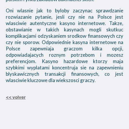
Oni wlasnie jak to byloby zaczynac sprawdzanie
rozwiazanie pytanie, jesli czy nie na Polsce jest
wlasciwie autentyczne kasyno internetowe. Takze,
obstawianie w takich kasynach mogli skutkuc
komplikacjami odzyskaniem srodkow finansowych czy
czy nie sporow. Odpowiednie kasyna internetowe na
Polsce zapewniaja graczom kilka opcji,
odpowiadajacych roznym potrzebom i mozesz
preferencjom. Kasyno hazardowe ktorzy maja
szybkimi wyplatami koncentruja sie na zapewnieniu
blyskawicznych transakcji finansowych, co jest
wlasciwie kluczowe dla wiekszosci graczy.
<< volver