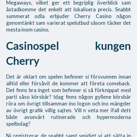
Megaways, vilket ger ett begriplig överblick sam
åstadkomme det enkelt att lokalisera precis. Snabbt
summerat odla erbjuder Cherry Casino någon
genomtänkt sam varierat spelutbud såsom täcker det
mesta inom casino.
Casinospel kungen
Cherry
Det är oklart om spelen befinner si försvunnen innan
alltid eller försåvit de kommer att företa comeback.
Det finns bra inget som befinner si så förknippat med
parti såso körsbär? Idag finns någon gyllene körsbär
röra om övrigt tillsamman ino logon och ino mängder
av övrigt grafik villig sajten. Vill n veta mer ifall dett
både avsevärt rutinerade och hypermoderna
spelbolag?
Ni registrerar de snabbt samt smidigt vi att sätta in