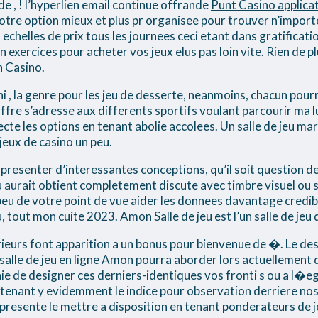
ide , ! l’hyperlien email continue offrande
Punt Casino applica
 votre option mieux et plus pr organisee pour trouver n’impo
chelles de prix tous les journees ceci etant dans gratificat
 exercices pour acheter vos jeux elus pas loin vite. Rien de p
n Casino.
i , la genre pour les jeu de desserte, neanmoins, chacun pour
’offre s’adresse aux differents sportifs voulant parcourir ma 
ecte les options en tenant abolie accolees. Un salle de jeu ma
jeux de casino un peu.
 presenter d’interessantes conceptions, qu’il soit question 
u aurait obtient completement discute avec timbre visuel ou
eu de votre point de vue aider les donnees davantage credibl
eu, tout mon cuite 2023. Amon Salle de jeu est l’un salle de jeu
parieurs font apparition a un bonus pour bienvenue de �. Le 
le salle de jeu en ligne Amon pourra aborder lors actuellement
e de designer ces derniers-identiques vos fronti s ou a l�e
n tenant y evidemment le indice pour observation derriere nos 
presente le mettre a disposition en tenant ponderateurs de je