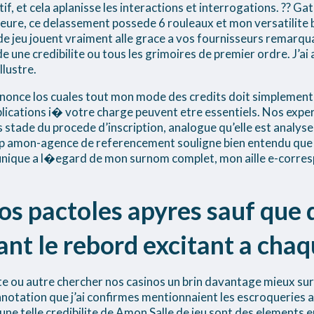
f, et cela aplanisse les interactions et interrogations. ?? G
eure, ce delassement possede 6 rouleaux et mon versatilite
de jeu jouent vraiment alle grace a vos fournisseurs remar
 une credibilite ou tous les grimoires de premier ordre. J’a
llustre.
nonce los cuales tout mon mode des credits doit simplement 
lications i� votre charge peuvent etre essentiels. Nos exper
stade du procede d’inscription, analogue qu’elle est analysee
p amon-agence de referencement souligne bien entendu que da
e unique a l�egard de mon surnom complet, mon aille e-corre
os pactoles apyres sauf que 
tant le rebord excitant a chaq
lerte ou autre chercher nos casinos un brin davantage mieux su
nnotation que j’ai confirmes mentionnaient les escroqueries av
une telle credibilite de Amon Salle de jeu sont des elements 