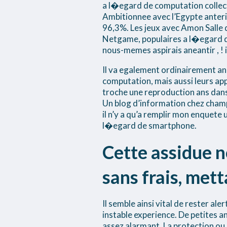
a l�egard de computation collecti
Ambitionnee avec l’Egypte anteri
96,3%. Les jeux avec Amon Salle 
Netgame, populaires a l�egard de
nous-memes aspirais aneantir , ! i
Il va egalement ordinairement an
computation, mais aussi leurs app
troche une reproduction ans dans 
Un blog d’information chez cham
il n’y a qu’a remplir mon enquet
l�egard de smartphone.
Cette assidue n
sans frais, met
Il semble ainsi vital de rester a
instable experience. De petites a
assez alarmant. La protection ou 