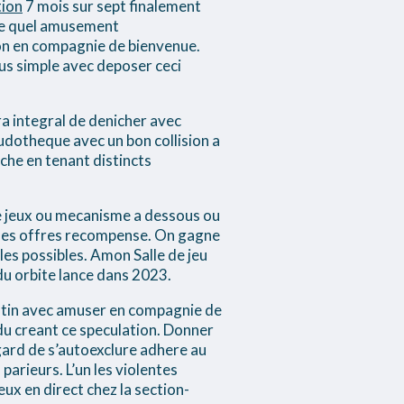
tion
7 mois sur sept finalement
rte quel amusement
ion en compagnie de bienvenue.
lus simple avec deposer ceci
ra integral de denicher avec
ludotheque avec un bon collision a
rche en tenant distincts
de jeux ou mecanisme a dessous ou
 ses offres recompense. On gagne
es possibles. Amon Salle de jeu
 du orbite lance dans 2023.
destin avec amuser en compagnie de
 du creant ce speculation. Donner
gard de s’autoexclure adhere au
parieurs. L’un les violentes
ux en direct chez la section-