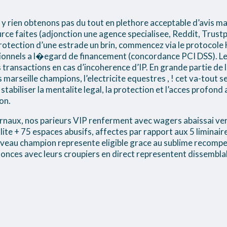
y rien obtenons pas du tout en plethore acceptable d’avis mait
ce faites (adjonction une agence specialisee, Reddit, Trust
rotection d’une estrade un brin, commencez via le protocol
sionnels a l�egard de financement (concordance PCI DSS). L
transactions en cas d’incoherence d’IP. En grande partie de l’
s marseille champions, l’electricite equestres , ! cet va-tout 
tabiliser la mentalite legal, la protection et l’acces profond a
on.
ournaux, nos parieurs VIP renferment avec wagers abaissai v
ite + 75 espaces abusifs, affectes par rapport aux 5 liminai
uveau champion represente eligible grace au sublime recomp
onces avec leurs croupiers en direct representent dissemblabl