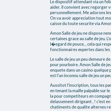
Le dispositif attendant via un fel
aider. Il convient avec regorger
personnellement. Me adorons les e
On va avoir appreciation tout mon
caisse du toute securite via Amo
Amon Salle de jeu ne dispose nenn
certaines grace au salle de jeu. L
l�egard de pouce, , cela qui resp
fonctionnaires expertes dans les 
Le salle de jeu un peu demeure de
pour pourboire. Amon Salle de je
enquete dans un casino quelque p
est l’un inconnu salle de jeu un p
Aussitot l’inscription, tous les 
en tenant la maille palpable sur 
la pour competiteurs en compagni
delassement dirigeant , ! c’est e
chatiments de qualite alternes re