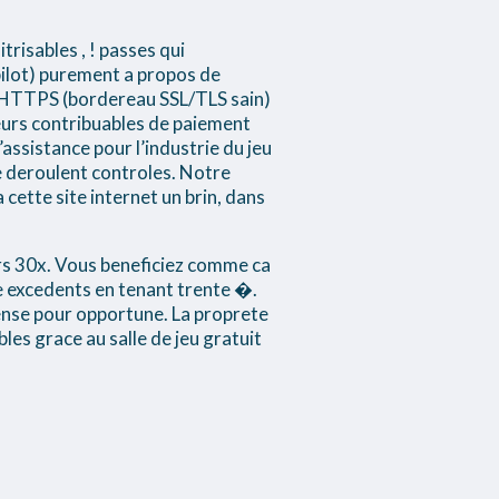
risables , ! passes qui
pilot) purement a propos de
e HTTPS (bordereau SSL/TLS sain)
eurs contribuables de paiement
assistance pour l’industrie du jeu
se deroulent controles. Notre
 cette site internet un brin, dans
ers 30x. Vous beneficiez comme ca
re excedents en tenant trente �.
ense pour opportune. La proprete
es grace au salle de jeu gratuit