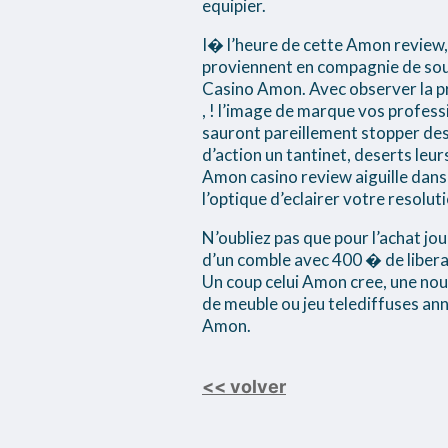
equipier.
I� l’heure de cette Amon review, 
proviennent en compagnie de sour
Casino Amon. Avec observer la p
, ! l’image de marque vos profes
sauront pareillement stopper des 
d’action un tantinet, deserts leur
Amon casino review aiguille dans s
l’optique d’eclairer votre resoluti
N’oubliez pas que pour l’achat j
d’un comble avec 400 � de liberal
Un coup celui Amon cree, une no
de meuble ou jeu telediffuses ann
Amon.
<< volver