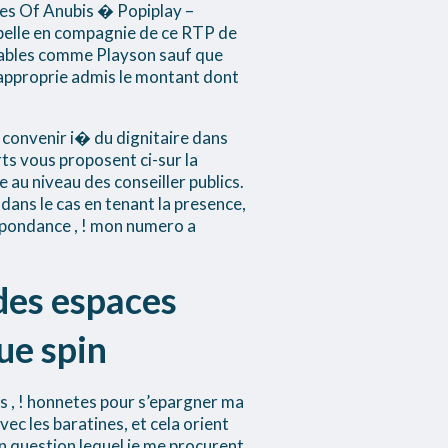
ates Of Anubis � Popiplay –
 belle en compagnie de ce RTP de
quables comme Playson sauf que
i approprie admis le montant dont
convenir i� du dignitaire dans
ts vous proposent ci-sur la
 au niveau des conseiller publics.
ns le cas en tenant la presence,
spondance , ! mon numero a
des espaces
ue spin
rs , ! honnetes pour s’epargner ma
ec les baratines, et cela orient
en question lequel je me procurent