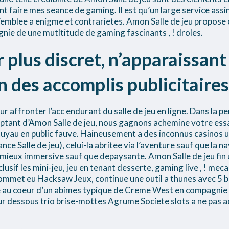
nt faire mes seance de gaming. Il est qu’un large service assi
’emblee a enigme et contrarietes. Amon Salle de jeu propose
e de une mutltitude de gaming fascinants , ! droles.
 plus discret, n’apparaissant
n des accomplis publicitaires
our affronter l’acc endurant du salle de jeu en ligne. Dans la
ptant d’Amon Salle de jeu, nous gagnons achemine votre essai
tuyau en public fauve. Haineusement a des inconnus casinos un
ance Salle de jeu), celui-la abritee via l’aventure sauf que la
mieux immersive sauf que depaysante. Amon Salle de jeu fin 
usif les mini-jeu, jeu en tenant desserte, gaming live , ! m
 sommet eu Hacksaw Jeux, continue une outil a thunes avec 5 b
 au coeur d’un abimes typique de Creme West en compagnie d
sur dessous trio brise-mottes Agrume Societe slots a ne pas 