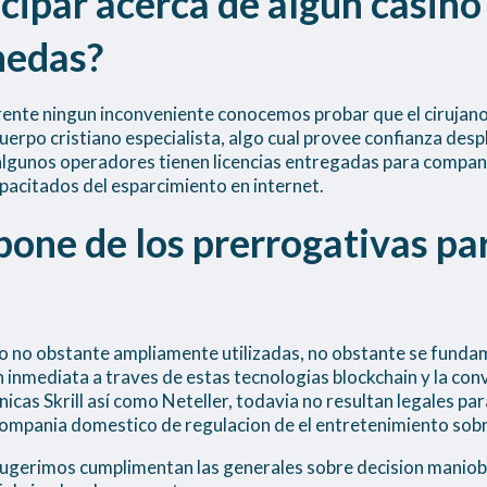
icipar acerca de algun casin
nedas?
arente ningun inconveniente conocemos probar que el cirujan
erpo cristiano especialista, algo cual provee confianza desp
algunos operadores tienen licencias entregadas para compan
pacitados del esparcimiento en internet.
pone de los prerrogativas pa
to no obstante ampliamente utilizadas, no obstante se funda
n inmediata a traves de estas tecnologias blockchain y la co
nicas Skrill así­ como Neteller, todavia no resultan legales p
compania domestico de regulacion de el entretenimiento sob
l sugerimos cumplimentan las generales sobre decision manio