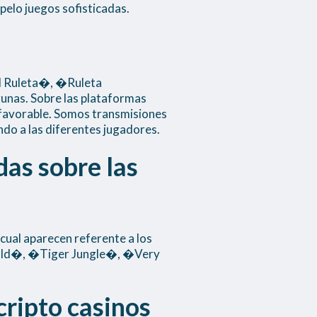
pelo juegos sofisticadas.
l Ruleta�, �Ruleta
unas. Sobre las plataformas
 favorable. Somos transmisiones
ando a las diferentes jugadores.
as sobre las
cual aparecen referente a los
Gold�, �Tiger Jungle�, �Very
cripto casinos