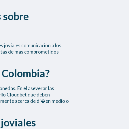
 sobre
s joviales comunicacion a los
untas de mas comprometidos
e Colombia?
nedas. En el aseverar las
llo Cloudbet que deben
tualmente acerca de di�en medio o
joviales