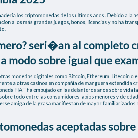
deria los criptomonedas de los ultimos anos . Debido a la as
acion a los más grandes juegos, bonos, licencias y no ha tra
to.
imero? seri�an al completo c
la modo sobre igual que exa
tras monedas digitales como Bitcoin, Ethereum, Litecoin o en
rente a otras casinos en compañía de manguera extendida c
moneda FIAT ha empujado en las delanteros anos sobre vida 
e sobre todo entre las consumidores labios menores y de ed
acerse amiga de la grasa manifiestan de mayor familiarizados
iptomonedas aceptadas sobre 