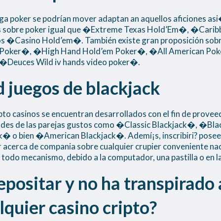
ga poker se podrí­an mover adaptan an aquellos aficiones asi
ipos sobre poker igual que �Extreme Texas Hold’Em�, �Car
s �Casino Hold’em�. También existe gran proposición sobr
 Poker�, �High Hand Hold’em Poker�, �All American Po
 �Deuces Wild iv hands video poker�.
ad juegos de blackjack
ipto casinos se encuentran desarrollados con el fin de prove
dades de las parejas gustos como �Classic Blackjack�, �B
 o bien �American Blackjack�. Ademí¡s, inscribiri? poseen
r acerca de compania sobre cualquier crupier conveniente na
 todo mecanismo, debido a la computador, una pastilla o en l
epositar y no ha transpirado
lquier casino cripto?