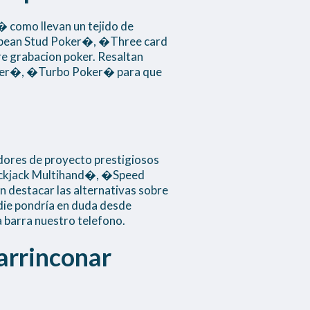
� como llevan un tejido de
ibbean Stud Poker�, �Three card
e grabacion poker. Resaltan
ker�, �Turbo Poker� para que
edores de proyecto prestigiosos
lackjack Multihand�, �Speed
 destacar las alternativas sobre
die pondrí­a en duda desde
a barra nuestro telefono.
 arrinconar