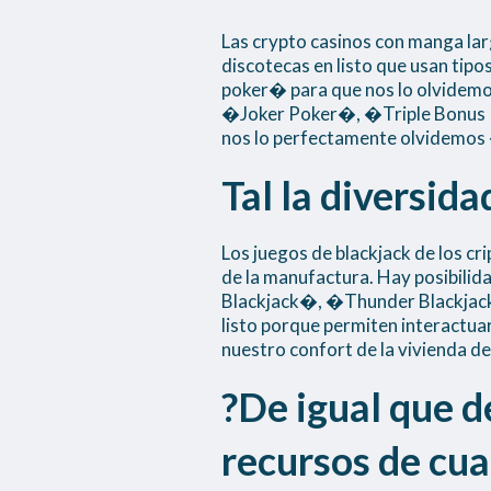
Las crypto casinos con manga lar
discotecas en listo que usan t
poker� para que nos lo olvidemo
�Joker Poker�, �Triple Bonus
nos lo perfectamente olvidemos
Tal la diversid
Los juegos de blackjack de los cr
de la manufactura. Hay posibili
Blackjack�, �Thunder Blackjack�
listo porque permiten interactua
nuestro confort de la vivienda de
?De igual que d
recursos de cua