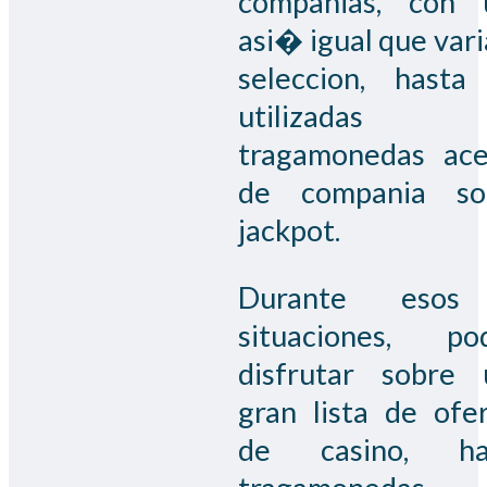
compañias, con 
asi� igual que var
seleccion, hasta 
utilizadas
tragamonedas ace
de compania so
jackpot.
Durante eso
situaciones, pod
disfrutar sobre 
gran lista de ofe
de casino, ha