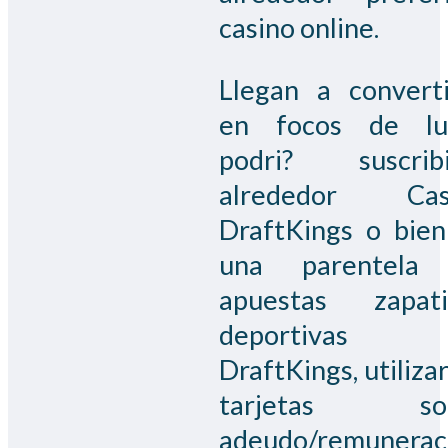
casino online.
Llegan a converti
en focos de lu
podri? suscribi
alrededor Cas
DraftKings o bien
una parentela
apuestas zapatil
deportivas
DraftKings, utilizar
tarjetas so
adeudo/remunerac