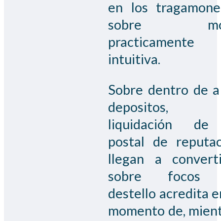
en los tragamone
sobre mo
practicamente
intuitiva.
Sobre dentro de a
depositos, 
liquidación de
postal de reputac
llegan a converti
sobre focos
destello acredita e
momento de, mient