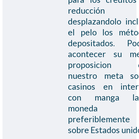
reducción
desplazandolo inc
el pelo los méto
depositados. Pod
acontecer su me
proposicion 
nuestro meta so
casinos en inter
con manga la
moneda
preferiblemente
sobre Estados unid