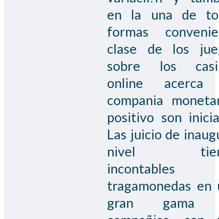
en la una de to
formas convenie
clase de los jue
sobre los casi
online acerca
compania monetar
positivo son inicia
Las juicio de inaug
nivel tien
incontables
tragamonedas en 
gran gama 