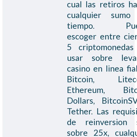
cual las retiros h
cualquier sumo
tiempo. Pue
escoger entre cie
5 criptomonedas
usar sobre leva
casino en linea fia
Bitcoin, Liteco
Ethereum, Bitc
Dollars, BitcoinS
Tether. Las requis
de reinversion 
sobre 25x, cualqu