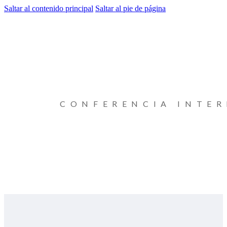
Saltar al contenido principal
Saltar al pie de página
CONFERENCIA INTE