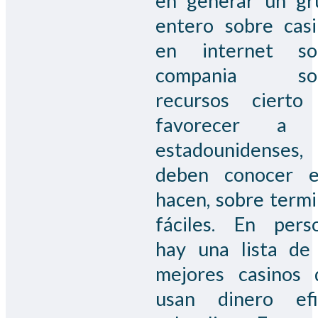
en generar un gr
entero sobre casi
en internet so
compania so
recursos cierto
favorecer a 
estadounidenses,
deben conocer e
hacen, sobre term
fáciles. En perso
hay una lista de 
mejores casinos 
usan dinero efi