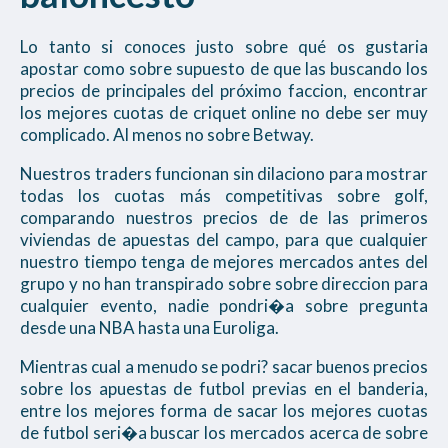
Lo tanto si conoces justo sobre qué os gustaria
apostar como sobre supuesto de que las buscando los
precios de principales del próximo faccion, encontrar
los mejores cuotas de criquet online no debe ser muy
complicado. Al menos no sobre Betway.
Nuestros traders funcionan sin dilaciono para mostrar
todas los cuotas más competitivas sobre golf,
comparando nuestros precios de de las primeros
viviendas de apuestas del campo, para que cualquier
nuestro tiempo tenga de mejores mercados antes del
grupo y no han transpirado sobre sobre direccion para
cualquier evento, nadie pondri�a sobre pregunta
desde una NBA hasta una Euroliga.
Mientras cual a menudo se podri? sacar buenos precios
sobre los apuestas de futbol previas en el banderia,
entre los mejores forma de sacar los mejores cuotas
de futbol seri�a buscar los mercados acerca de sobre