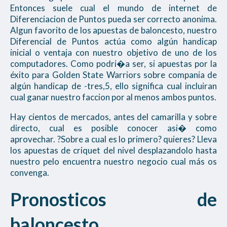
Entonces suele cual el mundo de internet de
Diferenciacion de Puntos pueda ser correcto anonima.
Algun favorito de los apuestas de baloncesto, nuestro
Diferencial de Puntos actúa como algún handicap
inicial o ventaja con nuestro objetivo de uno de los
computadores. Como podri�a ser, si apuestas por la
éxito para Golden State Warriors sobre compania de
algún handicap de -tres,5, ello significa cual incluiran
cual ganar nuestro faccion por al menos ambos puntos.
Hay cientos de mercados, antes del camarilla y sobre
directo, cual es posible conocer asi� como
aprovechar. ?Sobre a cual es lo primero? quieres? Lleva
los apuestas de criquet del nivel desplazandolo hasta
nuestro pelo encuentra nuestro negocio cual más os
convenga.
Pronosticos de
baloncesto