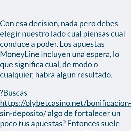
Con esa decision, nada pero debes
elegir nuestro lado cual piensas cual
conduce a poder. Los apuestas
MoneyLine incluyen una espera, lo
que significa cual, de modo o
cualquier, habra algun resultado.
?Buscas
https://olybetcasino.net/bonificacion
sin-deposito/
algo de fortalecer un
poco tus apuestas? Entonces suele