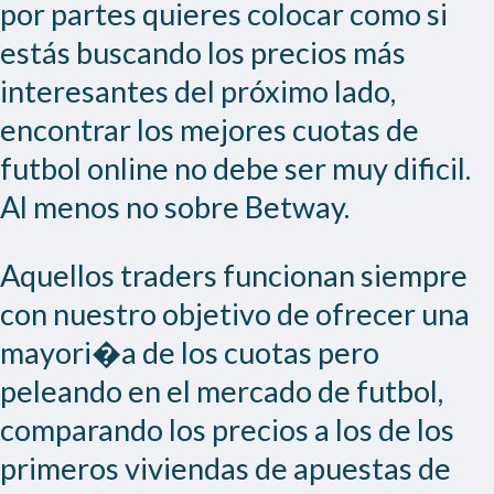
por partes quieres colocar como si
estás buscando los precios más
interesantes del próximo lado,
encontrar los mejores cuotas de
futbol online no debe ser muy dificil.
Al menos no sobre Betway.
Aquellos traders funcionan siempre
con nuestro objetivo de ofrecer una
mayori�a de los cuotas pero
peleando en el mercado de futbol,
comparando los precios a los de los
primeros viviendas de apuestas de