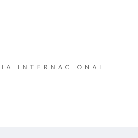
IA INTERNACIONAL