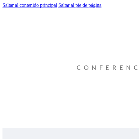
Saltar al contenido principal
Saltar al pie de página
CONFERENC