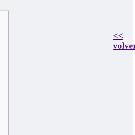
<<
volve