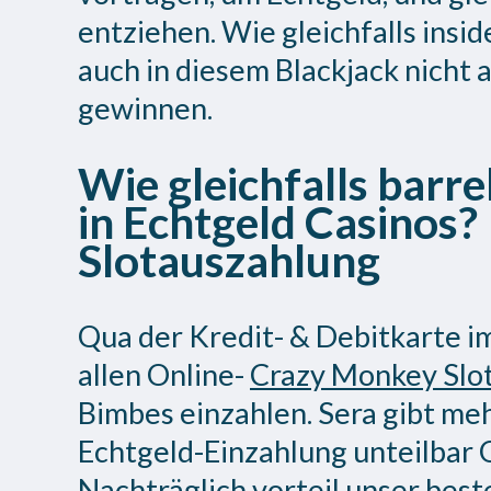
entziehen. Wie gleichfalls insid
auch in diesem Blackjack nicht 
gewinnen.
Wie gleichfalls barr
in Echtgeld Casinos?
Slotauszahlung
Qua der Kredit- & Debitkarte im
allen Online-
Crazy Monkey Slo
Bimbes einzahlen. Sera gibt me
Echtgeld-Einzahlung unteilbar 
Nachträglich vorteil unser bes