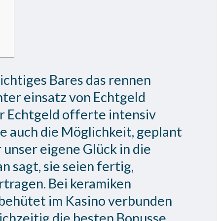
richtiges Bares das rennen
nter einsatz von Echtgeld
r Echtgeld offerte intensiv
e auch die Möglichkeit, geplant
 unser eigene Glück in die
sagt, sie seien fertig,
ortragen.
Bei keramiken
 behütet im Kasino verbunden
ichzeitig die besten Bonusse