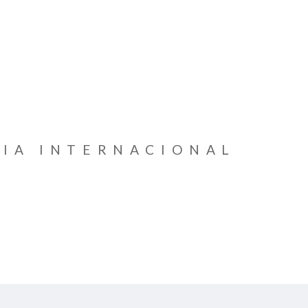
IA INTERNACIONAL