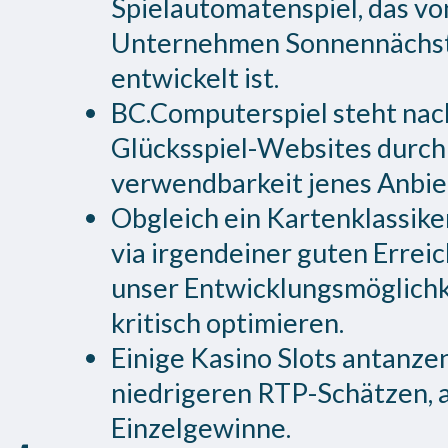
Spielautomatenspiel, das v
Unternehmen Sonnennächst
entwickelt ist.
BC.Computerspiel steht nac
Glücksspiel-Websites durch 
verwendbarkeit jenes Anbie
Obgleich ein Kartenklassike
via irgendeiner guten Errei
unser Entwicklungsmöglichk
kritisch optimieren.
Einige Kasino Slots antanzen
niedrigeren RTP-Schätzen, 
Einzelgewinne.