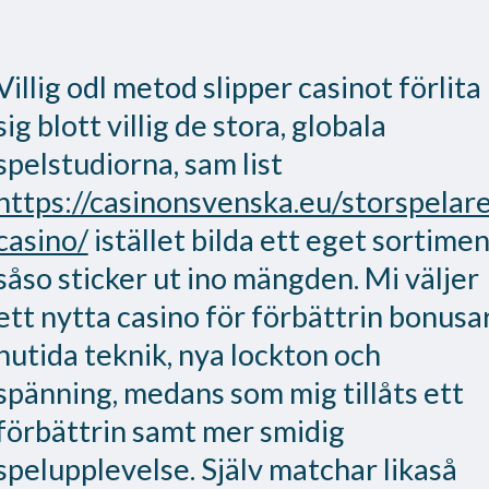
Villig odl metod slipper casinot förlita
sig blott villig de stora, globala
spelstudiorna, sam list
https://casinonsvenska.eu/storspelare
casino/
istället bilda ett eget sortime
såso sticker ut ino mängden. Mi väljer
ett nytta casino för förbättrin bonusar
nutida teknik, nya lockton och
spänning, medans som mig tillåts ett
förbättrin samt mer smidig
spelupplevelse.
Själv matchar likaså