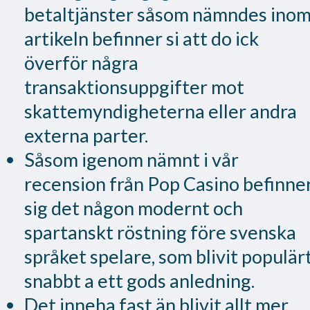
betaltjänster såsom nämndes ino
artikeln befinner si att do ick
överför några
transaktionsuppgifter mot
skattemyndigheterna eller andra
externa parter.
Såsom igenom nämnt i vår
recension från Pop Casino befinne
sig det någon modernt och
spartanskt röstning före svenska
språket spelare, som blivit populär
snabbt a ett gods anledning.
Det inneha fast än blivit allt mer