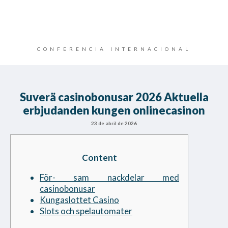
CONFERENCIA INTERNACIONAL
Suverä casinobonusar 2026 Aktuella
erbjudanden kungen onlinecasinon
23 de abril de 2026
Content
För- sam nackdelar med
casinobonusar
Kungaslottet Casino
Slots och spelautomater