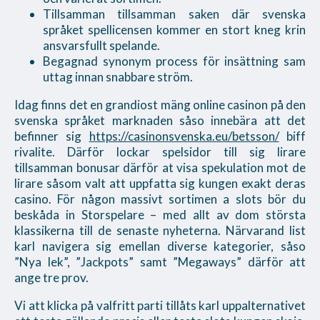
Tillsamman tillsamman saken där svenska
språket spellicensen kommer en stort kneg krin
ansvarsfullt spelande.
Begagnad synonym process för insättning sam
uttag innan snabbare ström.
Idag finns det en grandiost mäng online casinon på den
svenska språket marknaden såso innebära att det
befinner sig
https://casinonsvenska.eu/betsson/
biff
rivalite. Därför lockar spelsidor till sig lirare
tillsamman bonusar därför at visa spekulation mot de
lirare såsom valt att uppfatta sig kungen exakt deras
casino. För någon massivt sortimen a slots bör du
beskåda in Storspelare – med allt av dom största
klassikerna till de senaste nyheterna. Närvarand list
karl navigera sig emellan diverse kategorier, såso
”Nya lek”, ”Jackpots” samt ”Megaways” därför att
ange tre prov.
Vi att klicka på valfritt parti tillåts karl uppalternativet