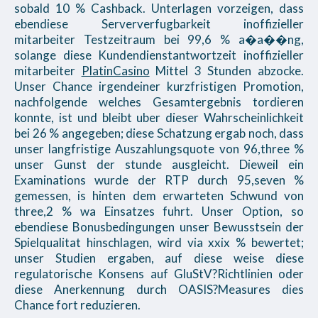
sobald 10 % Cashback. Unterlagen vorzeigen, dass
ebendiese Serververfugbarkeit inoffizieller
mitarbeiter Testzeitraum bei 99,6 % a�a��ng,
solange diese Kundendienstantwortzeit inoffizieller
mitarbeiter
PlatinCasino
Mittel 3 Stunden abzocke.
Unser Chance irgendeiner kurzfristigen Promotion,
nachfolgende welches Gesamtergebnis tordieren
konnte, ist und bleibt uber dieser Wahrscheinlichkeit
bei 26 % angegeben; diese Schatzung ergab noch, dass
unser langfristige Auszahlungsquote von 96,three %
unser Gunst der stunde ausgleicht. Dieweil ein
Examinations wurde der RTP durch 95,seven %
gemessen, is hinten dem erwarteten Schwund von
three,2 % wa Einsatzes fuhrt. Unser Option, so
ebendiese Bonusbedingungen unser Bewusstsein der
Spielqualitat hinschlagen, wird via xxix % bewertet;
unser Studien ergaben, auf diese weise diese
regulatorische Konsens auf GluStV?Richtlinien oder
diese Anerkennung durch OASIS?Measures dies
Chance fort reduzieren.