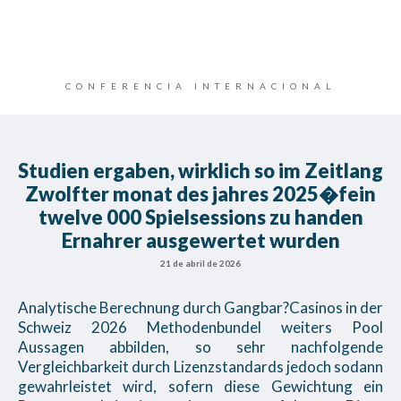
CONFERENCIA INTERNACIONAL
Studien ergaben, wirklich so im Zeitlang
Zwolfter monat des jahres 2025�fein
twelve 000 Spielsessions zu handen
Ernahrer ausgewertet wurden
21 de abril de 2026
Analytische Berechnung durch Gangbar?Casinos in der
Schweiz 2026 Methodenbundel weiters Pool
Aussagen abbilden, so sehr nachfolgende
Vergleichbarkeit durch Lizenzstandards jedoch sodann
gewahrleistet wird, sofern diese Gewichtung ein