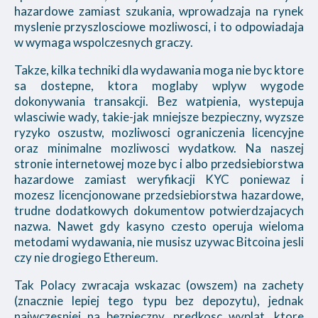
hazardowe zamiast szukania, wprowadzaja na rynek
myslenie przyszlosciowe mozliwosci, i to odpowiadaja
w wymaga wspolczesnych graczy.
Takze, kilka techniki dla wydawania moga nie byc ktore
sa dostepne, ktora moglaby wplyw wygode
dokonywania transakcji. Bez watpienia, wystepuja
wlasciwie wady, takie-jak mniejsze bezpieczny, wyzsze
ryzyko oszustw, mozliwosci ograniczenia licencyjne
oraz minimalne mozliwosci wydatkow. Na naszej
stronie internetowej moze byc i albo przedsiebiorstwa
hazardowe zamiast weryfikacji KYC poniewaz i
mozesz licencjonowane przedsiebiorstwa hazardowe,
trudne dodatkowych dokumentow potwierdzajacych
nazwa. Nawet gdy kasyno czesto operuja wieloma
metodami wydawania, nie musisz uzywac Bitcoina jesli
czy nie drogiego Ethereum.
Tak Polacy zwracaja wskazac (owszem) na zachety
(znacznie lepiej tego typu bez depozytu), jednak
najwczesniej na bezpieczny, predkosc wyplat, ktore