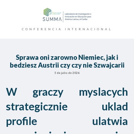
CONFERENCIA INTERNACIONAL
Sprawa oni zarowno Niemiec, jak i
bedziesz Austrii czy czy nie Szwajcarii
5 de julio de 2026
W graczy myslacych
strategicznie uklad
profile ulatwia