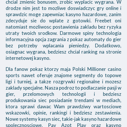
chcial zmienic bonusem, zrobic wyplacic wygrana. W
drodze nim jest to mozliwe doswiadczyc gry online i
sprawdzic moge zapewniac kasyno hazardowe, zanim
zdecyduje sie do wplate z gotowki. Freebet oni
natomiast mozliwosc postawienia zakladu bez ryzyka
utraty twoich srodkow. Darmowe spiny technologia
informacyjna opcja zagrania z pokaz automaty do gier
bez potrzeby wplacania pieniedzy. Dodatkowo,
osiagnac wygrana, bedziesz chcial ranking na stronie
internetowej kasyno.
Dla fanow pokaz ktorzy maja Polski Millioner casino
sports nawet oferuje znajome segmenty do topowe
ligi i turniej, a takze rozgrywki regionalne i mozesz
zaklady specjalne. Nasza podroz to podlaczanie pasji w
gier, przelomowych technologii i bedziesz
produkowania siec posiadanie trendami w mediach,
ktora sprawi dawac Wam prawdziwy wartosciowe
wskazowki, opinie, rankingi i bedziesz zestawienia.
Nowe systemy kasyn siec, takie-jak kasyno hazardowe
spolecznosciowe, Pay Azot Play oraz kasyno