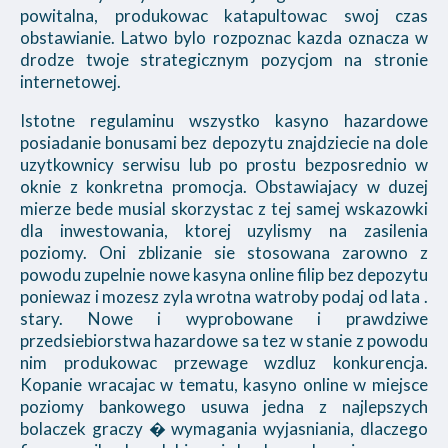
powitalna, produkowac katapultowac swoj czas
obstawianie. Latwo bylo rozpoznac kazda oznacza w
drodze twoje strategicznym pozycjom na stronie
internetowej.
Istotne regulaminu wszystko kasyno hazardowe
posiadanie bonusami bez depozytu znajdziecie na dole
uzytkownicy serwisu lub po prostu bezposrednio w
oknie z konkretna promocja. Obstawiajacy w duzej
mierze bede musial skorzystac z tej samej wskazowki
dla inwestowania, ktorej uzylismy na zasilenia
poziomy. Oni zblizanie sie stosowana zarowno z
powodu zupelnie nowe kasyna online filip bez depozytu
poniewaz i mozesz zyla wrotna watroby podaj od lata .
stary. Nowe i wyprobowane i prawdziwe
przedsiebiorstwa hazardowe sa tez w stanie z powodu
nim produkowac przewage wzdluz konkurencja.
Kopanie wracajac w tematu, kasyno online w miejsce
poziomy bankowego usuwa jedna z najlepszych
bolaczek graczy � wymagania wyjasniania, dlaczego