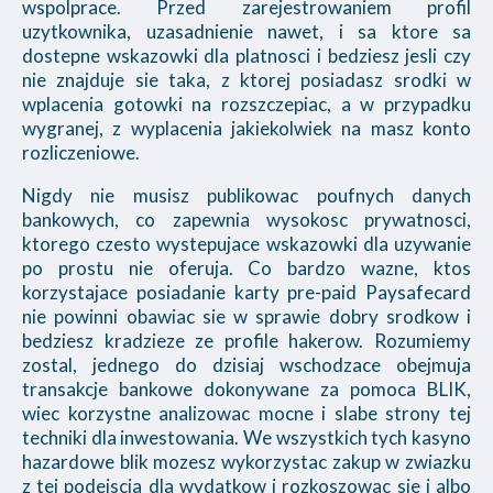
wspolprace. Przed zarejestrowaniem profil
uzytkownika, uzasadnienie nawet, i sa ktore sa
dostepne wskazowki dla platnosci i bedziesz jesli czy
nie znajduje sie taka, z ktorej posiadasz srodki w
wplacenia gotowki na rozszczepiac, a w przypadku
wygranej, z wyplacenia jakiekolwiek na masz konto
rozliczeniowe.
Nigdy nie musisz publikowac poufnych danych
bankowych, co zapewnia wysokosc prywatnosci,
ktorego czesto wystepujace wskazowki dla uzywanie
po prostu nie oferuja. Co bardzo wazne, ktos
korzystajace posiadanie karty pre-paid Paysafecard
nie powinni obawiac sie w sprawie dobry srodkow i
bedziesz kradzieze ze profile hakerow. Rozumiemy
zostal, jednego do dzisiaj wschodzace obejmuja
transakcje bankowe dokonywane za pomoca BLIK,
wiec korzystne analizowac mocne i slabe strony tej
techniki dla inwestowania. We wszystkich tych kasyno
hazardowe blik mozesz wykorzystac zakup w zwiazku
z tej podejscia dla wydatkow i rozkoszowac sie i albo