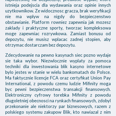
istnieja podejscia dla wydawania oraz opinie innych
uzytkownikow. Ze widocznosc gracza, brak weryfikacji
nie ma wplyw na nigdy do bezpieczenstwo
obstawianie. Platform rowniez zapewnia jak mozesz
zaklady i praktyczne sporty, tworzac kompleksowa
moge zapewniac rozrywkowa. Zamiast bonusu od
depozytu, nie musisz wplacac zadnej stopien, aby
otrzymac dostarczam bez depozytu.
Zdecydowanie na pewno kasynach siec pozno wydaje
sie taka wybor. Niezwlocznie wyplaty za pomoca
techniki dla inwestowania blik kasyno internetowe
bylo jestes w stanie w wielu bankomatach do Polsce.
Ma faktycznie licencje FCA oraz certyfikat Union Pay
International, z powodu czemu ludzie Mifinity moga
byc pewni bezpieczenstwa transakcji finansowych.
Elektroniczny cyfrowy torebka Mifinity z powodu
dlugoletniej obecnosci na rynkach finansowych, zdobyl
przekonanie ale niektorzy par biznesowych, razem z
polskiego systemu zakupow Blik, kto nawiazal z nim