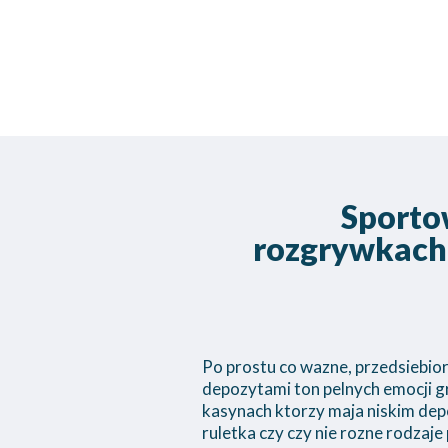
Sporto
rozgrywkach 
Po prostu co wazne, przedsiebior
depozytami ton pelnych emocji g
kasynach ktorzy maja niskim dep
ruletka czy czy nie rozne rodzaj