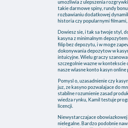
umozliwia z ulepszenia rozgrywki
takie darmowe spiny, rundy bonus
rozbawianiu dodatkowej dynamiki
historia czy popularnymi filmam
Dowiesz sie, i tak sa twoje styl,
kasyna z minimalnym depozytem d
filip bez depozytu, i w moge za
dokonywania depozytow w kasynac
intuicyjne. Wielu graczy szanow
szczegolnie wazne w kontekscie 
nasze wlasne konto kasyn onlin
Pomysl o, uzasadnienie czy kasyn
juz, ze kasyno pozwalajace do mn
stabilne rozumienie zasad produk
wiedza rynku, Kamil testuje pro
licencji.
Niewystarczajace obowiazkowej w
nielegalne. Bardzo podobnie nawe