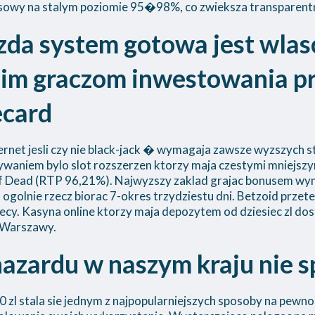
owy na stalym poziomie 95�98%, co zwieksza transparentno
azda system gotowa jest wlas
oim graczom inwestowania p
ecard
rnet jesli czy nie black-jack � wymagaja zawsze wyzszych s
ywaniem bylo slot rozszerzen ktorzy maja czestymi mniejsz
f Dead (RTP 96,21%). Najwyzszy zaklad grajac bonusem wynos
 ogolnie rzecz biorac 7-okres trzydziestu dni. Betzoid przete
iecy. Kasyna online ktorzy maja depozytem od dziesiec zl dos
 Warszawy.
hazardu w naszym kraju nie s
zl stala sie jednym z najpopularniejszych sposoby na pewno 