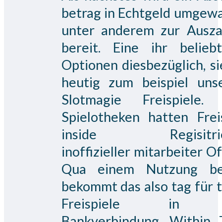
betrag in Echtgeld umgew
unter anderem zur Ausza
bereit. Eine ihr beliebt
Optionen diesbezüglich, si
heutig zum beispiel uns
Slotmagie Freispiele. 
Spielotheken hatten Frei
inside Regisitrie
inoffizieller mitarbeiter Of
Qua einem Nutzung b
bekommt das also tag für 
Freispiele in 
Bankverbindung. Within T