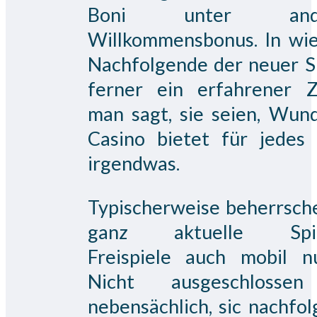
Boni unter and
Willkommensbonus. In wie
Nachfolgende der neuer S
ferner ein erfahrener Z
man sagt, sie seien, Wun
Casino bietet für jedes 
irgendwas.
Typischerweise beherrsch
ganz aktuelle Spiel
Freispiele auch mobil nu
Nicht ausgeschlosse
nebensächlich, sic nachfo