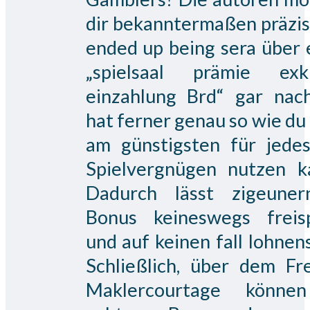
dir bekanntermaßen präzis
ended up being sera über
„spielsaal prämie exkl
einzahlung Brd“ gar nach
hat ferner genau so wie du
am günstigsten für jedes
Spielvergnügen nutzen ka
Dadurch lässt zigeuner
Bonus keineswegs freisp
und auf keinen fall lohnen
Schließlich, über dem Fre
Maklercourtage könne