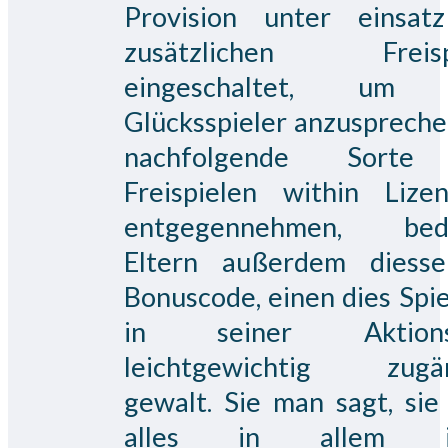
Provision unter einsat
zusätzlichen Freisp
eingeschaltet, um S
Glücksspieler anzusprech
nachfolgende Sorte
Freispielen within Lize
entgegennehmen, bed
Eltern außerdem diessei
Bonuscode, einen dies Spi
in seiner Aktionss
leichtgewichtig zugän
gewalt. Sie man sagt, sie
alles in allem in