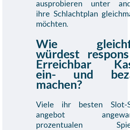
ausprobieren unter an
ihre Schlachtplan gleich
möchten.
Wie gleichfa
würdest respon
Erreichbar Kas
ein- und beza
machen?
Viele ihr besten Slot-S
angebot angewan
prozentualen Spiels