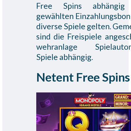
Free Spins abhängig
gewählten Einzahlungsbon
diverse Spiele gelten. Gem
sind die Freispiele angesc
wehranlage Spielauto
Spiele abhängig.
Netent Free Spins