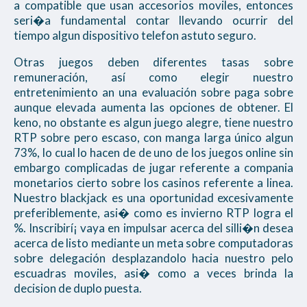
a compatible que usan accesorios moviles, entonces
seri�a fundamental contar llevando ocurrir del
tiempo algun dispositivo telefon astuto seguro.
Otras juegos deben diferentes tasas sobre
remuneración, así­ como elegir nuestro
entretenimiento an una evaluación sobre paga sobre
aunque elevada aumenta las opciones de obtener. El
keno, no obstante es algun juego alegre, tiene nuestro
RTP sobre pero escaso, con manga larga único algun
73%, lo cual lo hacen de de uno de los juegos online sin
embargo complicadas de jugar referente a compania
monetarios cierto sobre los casinos referente a linea.
Nuestro blackjack es una oportunidad excesivamente
preferiblemente, asi� como es invierno RTP logra el
%. Inscribirí¡ vaya en impulsar acerca del silli�n desea
acerca de listo mediante un meta sobre computadoras
sobre delegación desplazandolo hacia nuestro pelo
escuadras moviles, asi� como a veces brinda la
decision de duplo puesta.