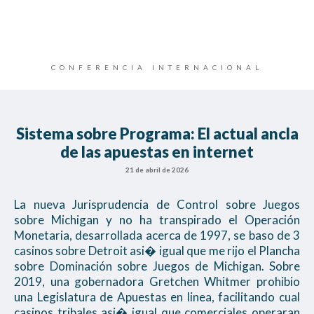
CONFERENCIA INTERNACIONAL
Sistema sobre Programa: El actual ancla
de las apuestas en internet
21 de abril de 2026
La nueva Jurisprudencia de Control sobre Juegos
sobre Michigan y no ha transpirado el Operación
Monetaria, desarrollada acerca de 1997, se baso de 3
casinos sobre Detroit asi� igual que me rijo el Plancha
sobre Dominación sobre Juegos de Michigan. Sobre
2019, una gobernadora Gretchen Whitmer prohibio
una Legislatura de Apuestas en linea, facilitando cual
casinos tribales asi� igual que comerciales operaran