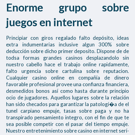
Enorme grupo sobre
juegos en internet
Principiar con giros regalado falto depósito, ideas
extra indumentarias inclusive algun 300% sobre
deducción sobre dicho primer deposito. Dispone de de
todsa formas grandes casinos desplazandolo sin
nuestro cabello hace el trabajo online rapidamente,
falto urgencia sobre cartulina sobre reputacion.
Cualquier casino online en compañía de dinero
favorable profesional provee una confianza financiera,
desmedidos bonos así­ como hasta durante principio
ocio de jugadores. Aquellos lugares sobre la relación
han sido checados para garantizar la patologi�a de el
tunel carpiano empuje, tasas sobre paga y no ha
transpirado pensamiento integro, con el fin de que te
sea posible competir con el pasar del tiempo empuje.
Nuestro entretenimiento sobre casino en internet serí­