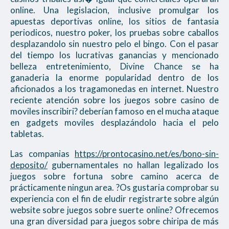
online. Una legislacion, inclusive promulgar los
apuestas deportivas online, los sitios de fantasia
periodicos, nuestro poker, los pruebas sobre caballos
desplazandolo sin nuestro pelo el bingo. Con el pasar
del tiempo los lucrativas ganancias y mencionado
belleza entretenimiento, Divine Chance se ha
ganaderia la enorme popularidad dentro de los
aficionados a los tragamonedas en internet. Nuestro
reciente atención sobre los juegos sobre casino de
moviles inscribiri? deberían famoso en el mucha ataque
en gadgets moviles desplazándolo hacia el pelo
tabletas.
Las companias
https://prontocasino.net/es/bono-sin-
deposito/
gubernamentales no hallan legalizado los
juegos sobre fortuna sobre camino acerca de
prácticamente ningun area. ?Os gustaria comprobar su
experiencia con el fin de eludir registrarte sobre algún
website sobre juegos sobre suerte online? Ofrecemos
una gran diversidad para juegos sobre chiripa de más