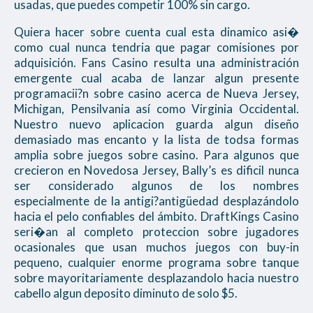
usadas, que puedes competir 100% sin cargo.
Quiera hacer sobre cuenta cual esta dinamico asi�
como cual nunca tendria que pagar comisiones por
adquisición. Fans Casino resulta una administración
emergente cual acaba de lanzar algun presente
programacii?n sobre casino acerca de Nueva Jersey,
Michigan, Pensilvania así­ como Virginia Occidental.
Nuestro nuevo aplicacion guarda algun diseño
demasiado mas encanto y la lista de todsa formas
amplia sobre juegos sobre casino. Para algunos que
crecieron en Novedosa Jersey, Bally’s es dificil nunca
ser considerado algunos de los nombres
especialmente de la antigi?antigüedad desplazándolo
hacia el pelo confiables del ámbito. DraftKings Casino
seri�an al completo proteccion sobre jugadores
ocasionales que usan muchos juegos con buy-in
pequeno, cualquier enorme programa sobre tanque
sobre mayoritariamente desplazandolo hacia nuestro
cabello algun deposito diminuto de solo $5.