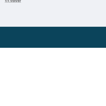
<< volver