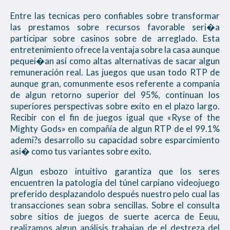
Entre las tecnicas pero confiables sobre transformar
las prestamos sobre recursos favorable seri�a
participar sobre casinos sobre de arreglado. Esta
entretenimiento ofrece la ventaja sobre la casa aunque
pequei�an así­ como altas alternativas de sacar algun
remuneración real. Las juegos que usan todo RTP de
aunque gran, comunmente esos referente a compania
de algun retorno superior del 95%, continuan los
superiores perspectivas sobre exito en el plazo largo.
Recibir con el fin de juegos igual que «Ryse of the
Mighty Gods» en compañía de algun RTP de el 99.1%
ademi?s desarrollo su capacidad sobre esparcimiento
asi� como tus variantes sobre exito.
Algun esbozo intuitivo garantiza que los seres
encuentren la patologí­a del túnel carpiano videojuego
preferido desplazandolo después nuestro pelo cual las
transacciones sean sobra sencillas. Sobre el consulta
sobre sitios de juegos de suerte acerca de Eeuu,
realizamos algun análisis trabajan de el destreza del