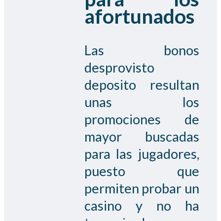
afortunados
Las bonos
desprovisto
deposito resultan
unas los
promociones de
mayor buscadas
para las jugadores,
puesto que
permiten probar un
casino y no ha