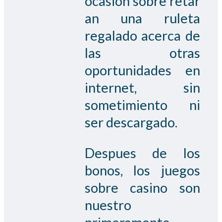
ocasion sobre retar
an una ruleta
regalado acerca de
las otras
oportunidades en
internet, sin
sometimiento ni
ser descargado.
Despues de los
bonos, los juegos
sobre casino son
nuestro