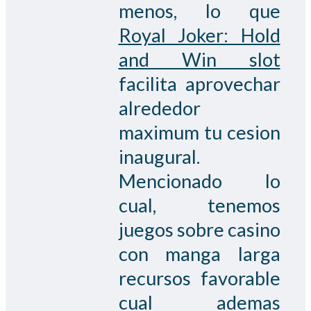
menos, lo que
Royal Joker: Hold
and Win slot
facilita aprovechar
alrededor
maximum tu cesion
inaugural.
Mencionado lo
cual, tenemos
juegos sobre casino
con manga larga
recursos favorable
cual ademas