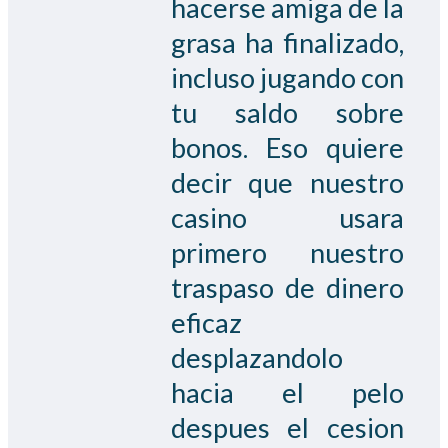
hacerse amiga de la
grasa ha finalizado,
incluso jugando con
tu saldo sobre
bonos. Eso quiere
decir que nuestro
casino usara
primero nuestro
traspaso de dinero
eficaz
desplazandolo
hacia el pelo
despues el cesion