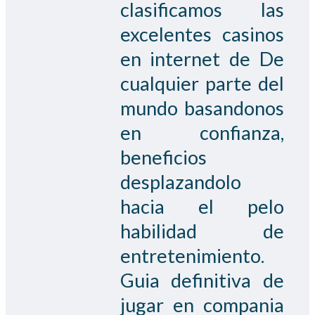
clasificamos las
excelentes casinos
en internet de De
cualquier parte del
mundo basandonos
en confianza,
beneficios
desplazandolo
hacia el pelo
habilidad de
entretenimiento.
Guia definitiva de
jugar en compania