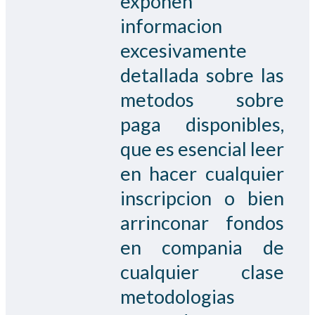
exponen
informacion
excesivamente
detallada sobre las
metodos sobre
paga disponibles,
que es esencial leer
en hacer cualquier
inscripcion o bien
arrinconar fondos
en compania de
cualquier clase
metodologias