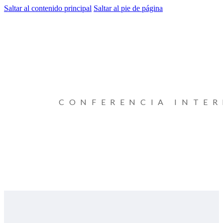
Saltar al contenido principal
Saltar al pie de página
CONFERENCIA INTE