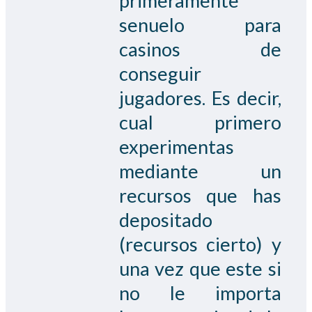
primeramente
senuelo para
casinos de
conseguir
jugadores. Es decir,
cual primero
experimentas
mediante un
recursos que has
depositado
(recursos cierto) y
una vez que este si
no le importa