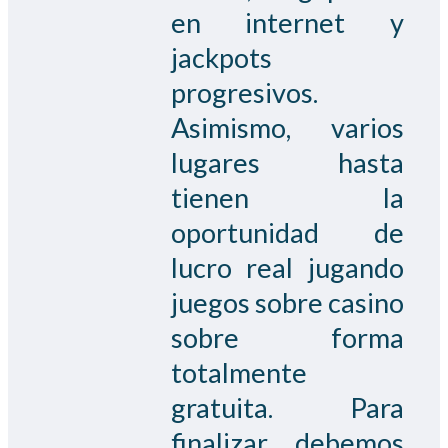
en internet y
jackpots
progresivos.
Asimismo, varios
lugares hasta
tienen la
oportunidad de
lucro real jugando
juegos sobre casino
sobre forma
totalmente
gratuita. Para
finalizar, debemos