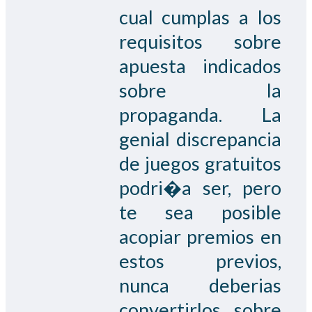
cual cumplas a los
requisitos sobre
apuesta indicados
sobre la
propaganda. La
genial discrepancia
de juegos gratuitos
podri�a ser, pero
te sea posible
acopiar premios en
estos previos,
nunca deberias
convertirlos sobre