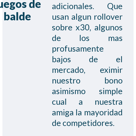
uegos de
adicionales. Que
balde
usan algun rollover
sobre x30, algunos
de los mas
profusamente
bajos de el
mercado, eximir
nuestro bono
asimismo simple
cual a nuestra
amiga la mayoridad
de competidores.