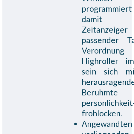
programmier
damit e
Zeitanzei
passender T
Verordnung 
Highroller i
sein sich m
herausragend
Beruhmte
personlichkei
frohlocken.
Angewandten