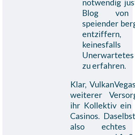
notwendig jus
Blog von
speiender berg
entziffe
keinesfalls
Unerwartetes 
zu erfahren.
Klar, VulkanVega
weiterer Versor
ihr Kollektiv ein
Casinos. Daselbs
also echtes 