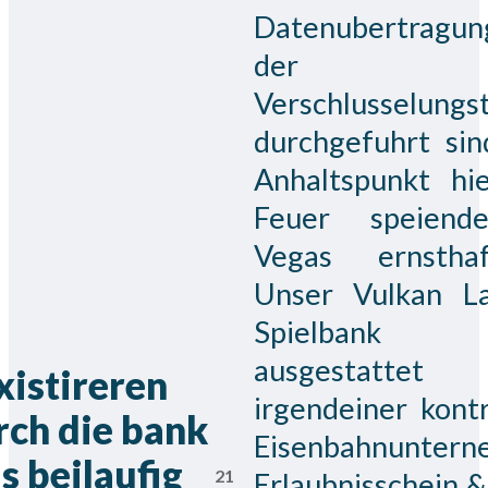
Datenubertragu
der 
Verschlusselungs
durchgefuhrt sind
Anhaltspunkt hie
Feuer speiend
Vegas ernstha
Unser Vulkan L
Spielban
ausgestatt
xistireren
irgendeiner kontr
rch die bank
Eisenbahnuntern
 beilaufig
21
Erlaubnisschein &