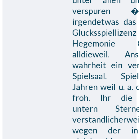
verspuren 
irgendetwas das 
Glucksspielliz
Hegemonie Cu
alldieweil. An
wahrheit ein ver
Spielsaal. Spi
Jahren weil u. a. 
froh. Ihr die 
untern Stern
verstandlicherwe
wegen der ink