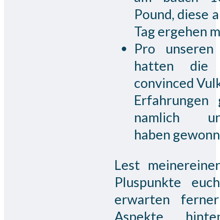
Pound, diese 
Tag ergehen m
Pro unseren
hatten die 
convinced Vul
Erfahrungen 
namlich uns
haben gewonn
Lest meinereiner
Pluspunkte euch
erwarten ferne
Aspekte hint