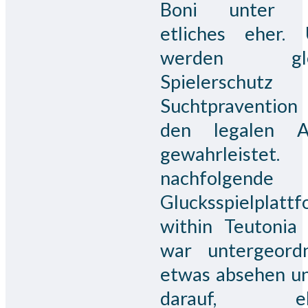
Boni unter a
etliches eher. 
werden gleic
Spielerschutz 
Suchtpraventio
den legalen An
gewahrleiste
nachfolgende
Glucksspielplatt
within Teutonia 
war untergeord
etwas absehen un
darauf, ebe