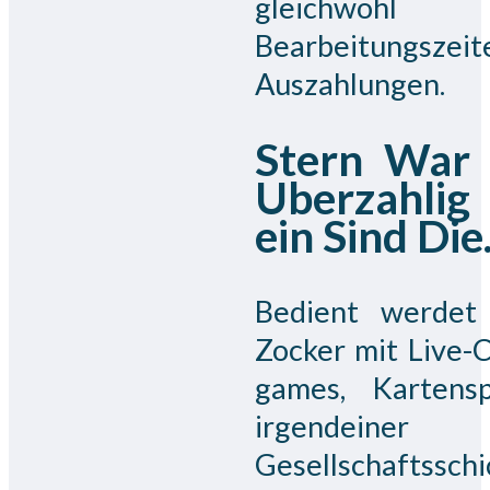
gleichwohl 
Bearbeitungszeit
Auszahlungen.
Stern War 
Uberzahlig
ein Sind Di
Bedient werdet
Zocker mit Live-
games, Kartens
irgendeiner 
Gesellschaftsschi