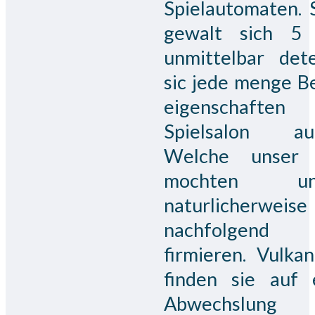
Spielautomaten. 
gewalt sich 5
unmittelbar dete
sic jede menge B
eigenschafte
Spielsalon auf
Welche unser 
mochten unse
naturlicherweise
nachfolgen
firmieren. Vulka
finden sie auf 
Abwechslung