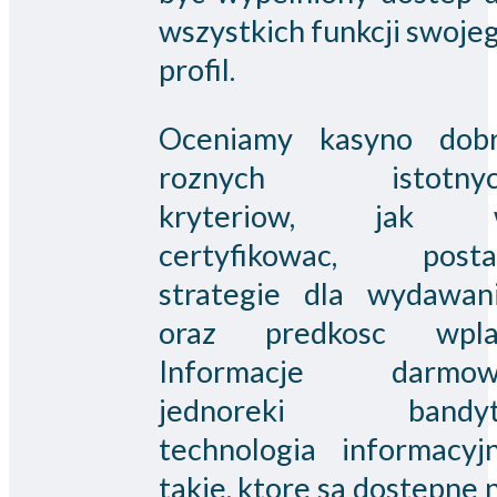
wszystkich funkcji swoje
profil.
Oceniamy kasyno dob
roznych istotnyc
kryteriow, jak 
certyfikowac, posta
strategie dla wydawan
oraz predkosc wpla
Informacje darmow
jednoreki bandyt
technologia informacyj
takie, ktore sa dostepne 