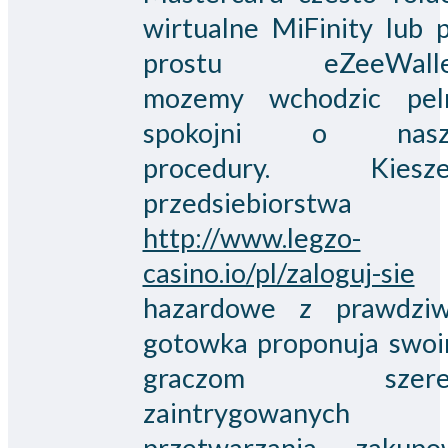
wirtualne MiFinity lub 
prostu eZeeWalle
mozemy wchodzic pel
spokojni o nasz
procedury. Kiesze
przedsiebiorstwa
http://www.legzo-
casino.io/pl/zaloguj-sie
hazardowe z prawdzi
gotowka proponuja swo
graczom szere
zaintrygowanych
przetwarzania zakupo