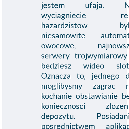
jestem ufaja. N
wyciagniecie rek
hazardzistow byl
niesamowite automa
owocowe, najnowsz
serwery trojwymiarowy
bedziesz wideo slot
Oznacza to, jednego 
moglibysmy zagrac 
kochanie obstawianie b
koniecznosci zlozen
depozytu. Posiadan
posrednictwem aplikac