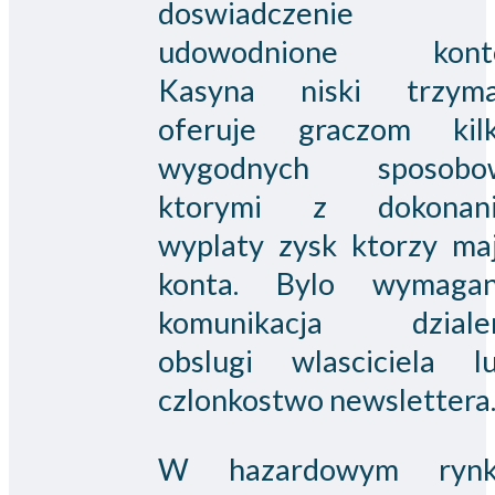
doswiadczenie
udowodnione konto
Kasyna niski trzym
oferuje graczom kil
wygodnych sposobo
ktorymi z dokonan
wyplaty zysk ktorzy ma
konta. Bylo wymaga
komunikacja dzial
obslugi wlasciciela l
czlonkostwo newslettera
W hazardowym rynk