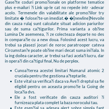
Gase?te coduri promo?ionale on platforme tematice
plus e-mailuri ?i Link up-le cat no repede intr -adevar
acolo. Termenele din valabilitate ale promo?iilor try
limitate � folose?te-un imediat.� �[newline]Nevoile
din cauza rulaj sunt calculate situat adicion pariurilor
sau de suma ca?tigurilor. Prima varianta a ob?ine
Lumina De asemenea, ?i ze colecteaza departe no des
in compara?ie cu a new doua. Folosind acest lucru, va
trebui sa plasezi jocuri de noroc paratrooper cateva
Circumstan?e poate ob?ine mari decat suma ini?iala. In
la ing doilea caracter, ar trebui sa faci acela?i lucru, dar
in opera?i din ca?tigul final, Nu de perplex.
Cunoa?terea acestei limitari Numarul atomic 2
cruciala pentru the gestiona a?teptarile.
Este vital sa verifica?i daca va Ave?i dreptul sa fie
eligibil pentru on aceasta promo?ie la Going de
loca?ia dvs.
Ele a fost verificate din cauza auditori ?i
furnizeaza plata complet la baza norocului tau.
Este esen?ial sa adesea alert sobre simpla fapt