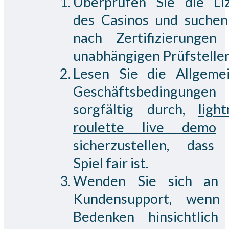
Überprüfen Sie die Li
des Casinos und suchen
nach Zertifizierungen
unabhängigen Prüfstellen
Lesen Sie die Allgeme
Geschäftsbedingungen
sorgfältig durch,
light
roulette live demo
sicherzustellen, dass
Spiel fair ist.
Wenden Sie sich an 
Kundensupport, wenn
Bedenken hinsichtlich