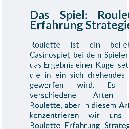
Das Spiel: Roule
Erfahrung Strategi
Roulette ist ein belie
Casinospiel, bei dem Spieler
das Ergebnis einer Kugel set
die in ein sich drehendes
geworfen wird. Es g
verschiedene Arten 
Roulette, aber in diesem Art
konzentrieren wir uns 
Roulette Erfahrung Strateg