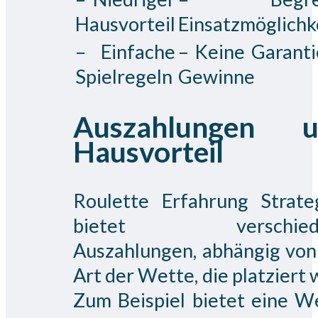
Hausvorteil
Einsatzmöglichk
– Einfache
– Keine Garanti
Spielregeln
Gewinne
Auszahlungen u
Hausvorteil
Roulette Erfahrung Strate
bietet verschied
Auszahlungen, abhängig von
Art der Wette, die platziert 
Zum Beispiel bietet eine W