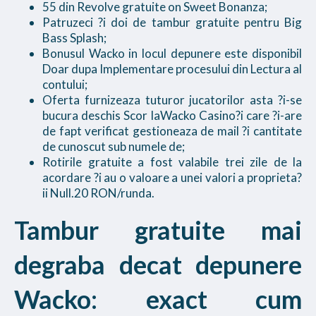
55 din Revolve gratuite on Sweet Bonanza;
Patruzeci ?i doi de tambur gratuite pentru Big
Bass Splash;
Bonusul Wacko in locul depunere este disponibil
Doar dupa Implementare procesului din Lectura al
contului;
Oferta furnizeaza tuturor jucatorilor asta ?i-se
bucura deschis Scor laWacko Casino?i care ?i-are
de fapt verificat gestioneaza de mail ?i cantitate
de cunoscut sub numele de;
Rotirile gratuite a fost valabile trei zile de la
acordare ?i au o valoare a unei valori a proprieta?
ii Null.20 RON/runda.
Tambur gratuite mai
degraba decat depunere
Wacko: exact cum