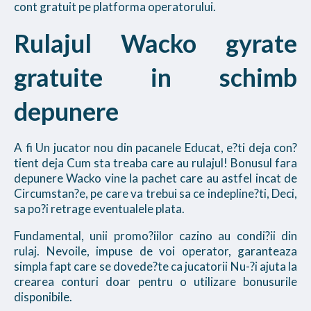
cont gratuit pe platforma operatorului.
Rulajul Wacko gyrate
gratuite in schimb
depunere
A fi Un jucator nou din pacanele Educat, e?ti deja con?
tient deja Cum sta treaba care au rulajul! Bonusul fara
depunere Wacko vine la pachet care au astfel incat de
Circumstan?e, pe care va trebui sa ce indepline?ti, Deci,
sa po?i retrage eventualele plata.
Fundamental, unii promo?iilor cazino au condi?ii din
rulaj. Nevoile, impuse de voi operator, garanteaza
simpla fapt care se dovede?te ca jucatorii Nu-?i ajuta la
crearea conturi doar pentru o utilizare bonusurile
disponibile.