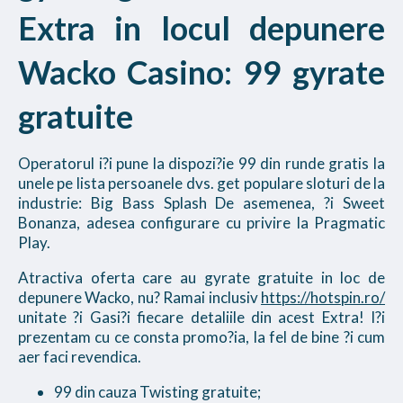
Extra in locul depunere
Wacko Casino: 99 gyrate
gratuite
Operatorul i?i pune la dispozi?ie 99 din runde gratis la
unele pe lista persoanele dvs. get populare sloturi de la
industrie: Big Bass Splash De asemenea, ?i Sweet
Bonanza, adesea configurare cu privire la Pragmatic
Play.
Atractiva oferta care au gyrate gratuite in loc de
depunere Wacko, nu? Ramai inclusiv
https://hotspin.ro/
unitate ?i Gasi?i fiecare detaliile din acest Extra! I?i
prezentam cu ce consta promo?ia, la fel de bine ?i cum
aer faci revendica.
99 din cauza Twisting gratuite;