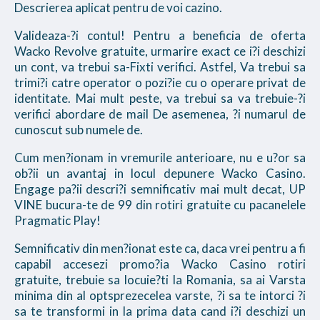
Descrierea aplicat pentru de voi cazino.
Valideaza-?i contul! Pentru a beneficia de oferta
Wacko Revolve gratuite, urmarire exact ce i?i deschizi
un cont, va trebui sa-Fixti verifici. Astfel, Va trebui sa
trimi?i catre operator o pozi?ie cu o operare privat de
identitate. Mai mult peste, va trebui sa va trebuie-?i
verifici abordare de mail De asemenea, ?i numarul de
cunoscut sub numele de.
Cum men?ionam in vremurile anterioare, nu e u?or sa
ob?ii un avantaj in locul depunere Wacko Casino.
Engage pa?ii descri?i semnificativ mai mult decat, UP
VINE bucura-te de 99 din rotiri gratuite cu pacanelele
Pragmatic Play!
Semnificativ din men?ionat este ca, daca vrei pentru a fi
capabil accesezi promo?ia Wacko Casino rotiri
gratuite, trebuie sa locuie?ti la Romania, sa ai Varsta
minima din al optsprezecelea varste, ?i sa te intorci ?i
sa te transformi in la prima data cand i?i deschizi un