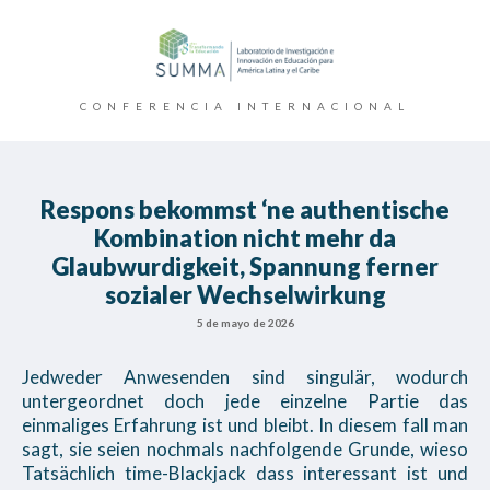
CONFERENCIA INTERNACIONAL
Respons bekommst ‘ne authentische
Kombination nicht mehr da
Glaubwurdigkeit, Spannung ferner
sozialer Wechselwirkung
5 de mayo de 2026
Jedweder Anwesenden sind singulär, wodurch
untergeordnet doch jede einzelne Partie das
einmaliges Erfahrung ist und bleibt. In diesem fall man
sagt, sie seien nochmals nachfolgende Grunde, wieso
Tatsächlich time-Blackjack dass interessant ist und