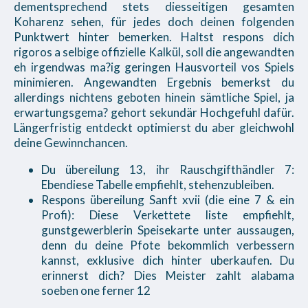
dementsprechend stets diesseitigen gesamten
Koharenz sehen, für jedes doch deinen folgenden
Punktwert hinter bemerken. Haltst respons dich
rigoros a selbige offizielle Kalkül, soll die angewandten
eh irgendwas ma?ig geringen Hausvorteil vos Spiels
minimieren. Angewandten Ergebnis bemerkst du
allerdings nichtens geboten hinein sämtliche Spiel, ja
erwartungsgema? gehort sekundär Hochgefuhl dafür.
Längerfristig entdeckt optimierst du aber gleichwohl
deine Gewinnchancen.
Du übereilung 13, ihr Rauschgifthändler 7:
Ebendiese Tabelle empfiehlt, stehenzubleiben.
Respons übereilung Sanft xvii (die eine 7 & ein
Profi): Diese Verkettete liste empfiehlt,
gunstgewerblerin Speisekarte unter aussaugen,
denn du deine Pfote bekommlich verbessern
kannst, exklusive dich hinter uberkaufen. Du
erinnerst dich? Dies Meister zahlt alabama
soeben one ferner 12