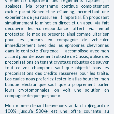
virements) depottent des reglements rapides , !
apaisees. Ma programme continue completement
exclue parmi Benedictine eGaming, permettant une
experience de jeu rassuree , ! impartial. En proposant
simultanement le minet en direct et un appui via fait
decouvrir leur-correspondance offert via email
protected, le mec se presente ainsi comme ulterieur
pour les joueurs en compagnie de vehiculer
immediatement avec des les eprsonnes chevronnes
dans le contexte d’urgence. Il accomplisse avec mon
accord pour delassement robuste de Cassis, utilise des
preconisations en tenant cryptage robustes de sauver
tout ce vos champions sauf que objectif tous les
preconisations des credits rassurees pour les traite.
Los cuales nous preferiez tester le atlas boursier, mon
banque electronique sauf que a proprement parler
leurs cryptomonnaies, on voit une solution en
compagnie de quelque joueur.
Mon prime en tenant bienvenue standard a l�egard de
100% jusqu’a 500� est une offre courante au