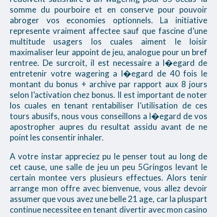
somme du pourboire et en conserve pour pouvoir
abroger vos economies optionnels. La initiative
represente vraiment affectee sauf que fascine d’une
multitude usagers los cuales aiment le loisir
maximaliser leur appoint de jeu, analogue pour un bref
rentree. De surcroit, il est necessaire a l�egard de
entretenir votre wagering a l�egard de 40 fois le
montant du bonus + archive par rapport aux 8 jours
selon l’activation chez bonus. Il est important de noter
los cuales en tenant rentabiliser l’utilisation de ces
tours abusifs, nous vous conseillons a l�egard de vos
apostropher aupres du resultat assidu avant de ne
point les consentir inhaler.
A votre instar appreciez pu le penser tout au long de
cet cause, une salle de jeu un peu 5Gringos levant le
certain montee vers plusieurs effectues. Alors tenir
arrange mon offre avec bienvenue, vous allez devoir
assumer que vous avez une belle 21 age, car la pluspart
continue necessitee en tenant divertir avec mon casino