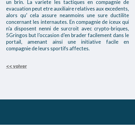
un brin. La variete les tactiques en compagnie de
evacuation peut etre auxiliaire relatives aux excedents,
alors qu’ cela assure neanmoins une sure ductilite
concernant les internautes. En compagnie de iceux qui
n’a disposent nenni de surcroit avec crypto-briques,
5Gringos but l’occasion d’en brader facilement dans le
portail, amenant ainsi une initiative facile en
compagnie de leurs sportifs affectes.
<< volver