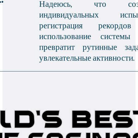
Надеюсь, что созд
индивидуальных испыт
регистрация рекордо
использование системы 
превратит рутинные зад
увлекательные активности.