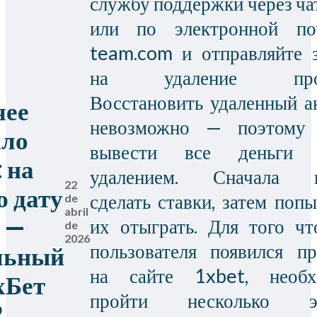
службу поддержки через ча
или по электронной по
team.com и отправляйте 
на удаление проф
Восстановить удаленный а
чее
невозможно — поэтому 
ало
вывести все деньги 
 на
удалением. Сначала 
22
 дату
сделать ставки, затем попы
de
abril
 —
их отыграть. Для того ч
de
2026
пользователя появился п
льный
на сайте 1xbet, необх
хБет
пройти несколько эт
.