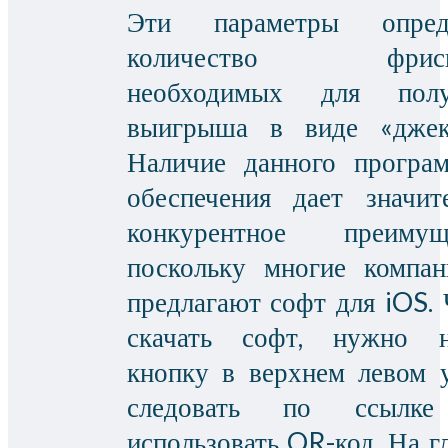
Эти параметры опред
количество фриспи
необходимых для полу
выигрыша в виде «джекп
Наличие данного програ
обеспечения дает значит
конкурентное преимуще
поскольку многие компа
предлагают софт для iOS.
скачать софт, нужно н
кнопку в верхнем левом 
следовать по ссылк
использовать QR-код. На г