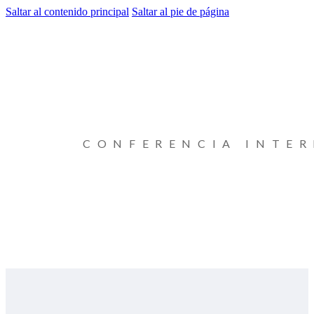
Saltar al contenido principal
Saltar al pie de página
CONFERENCIA INTE