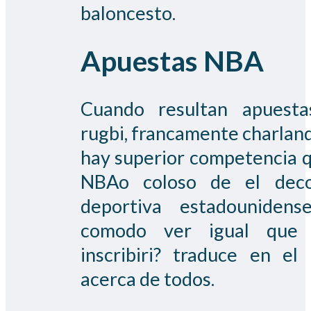
baloncesto.
Apuestas NBA
Cuando resultan apuest
rugbi, francamente charland
hay superior competencia q
NBAo coloso de el deco
deportiva estadounidens
comodo ver igual que 
inscribiri? traduce en el
acerca de todos.