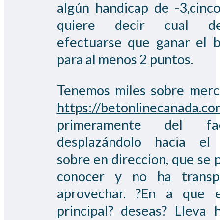
algún handicap de -3,cinco
quiere decir cual de
efectuarse que ganar el 
para al menos 2 puntos.
Tenemos miles sobre merc
https://betonlinecanada.co
primeramente del fac
desplazándolo hacia el
sobre en direccion, que se 
conocer y no ha transp
aprovechar. ?En a que 
principal? deseas? Lleva 