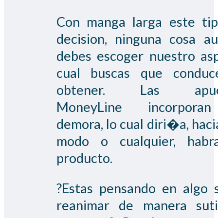
Con manga larga este ti
decision, ninguna cosa a
debes escoger nuestro as
cual buscas que conduc
obtener. Las apue
MoneyLine incorpora
demora, lo cual diri�a, hac
modo o cualquier, habr
producto.
?Estas pensando en algo 
reanimar de manera suti