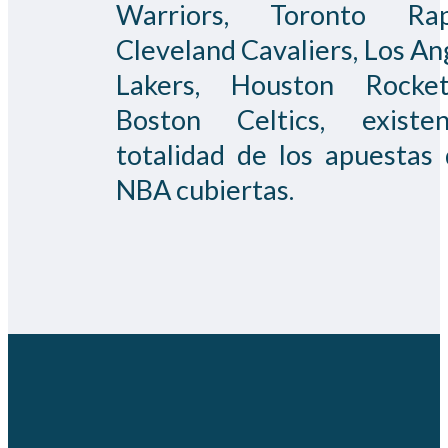
Warriors, Toronto Rapt
Cleveland Cavaliers, Los An
Lakers, Houston Rocke
Boston Celtics, existe
totalidad de los apuestas 
NBA cubiertas.