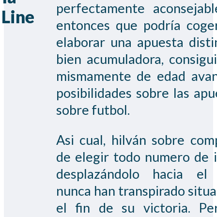
perfectamente aconsejabl
Line
entonces que podrí­a coge
elaborar una apuesta disti
bien acumuladora, consigu
mismamente de edad ava
posibilidades sobre las apu
sobre futbol.
Asi cual, hilván sobre com
de elegir todo numero de 
desplazándolo hacia el
nunca han transpirado situa
el fin de su victoria. Pe