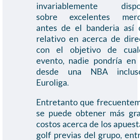
invariablemente dispo
sobre excelentes merc
antes de el banderia así­
relativo en acerca de dire
con el objetivo de cual
evento, nadie pondrí­a en
desde una NBA inclus
Euroliga.
Entretanto que frecuente
se puede obtener más gr
costos acerca de los apuest
golf previas del grupo, ent