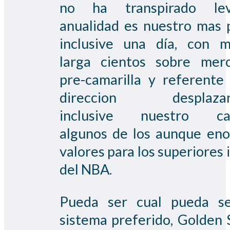
no ha transpirado lev
anualidad es nuestro mas 
inclusive una día, con 
larga cientos sobre mer
pre-camarilla y referente
direccion desplazan
inclusive nuestro cab
algunos de los aunque en
valores para los superiores
del NBA.
Pueda ser cual pueda s
sistema preferido, Golden 