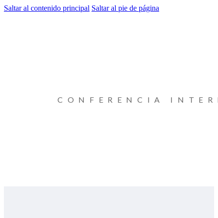
Saltar al contenido principal
Saltar al pie de página
CONFERENCIA INTE