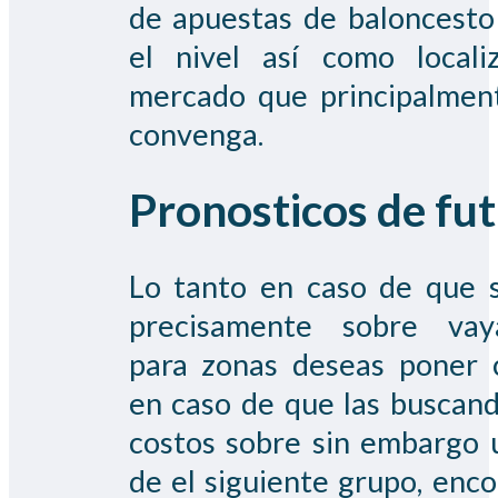
de apuestas de baloncesto
el nivel así­ como locali
mercado que principalmen
convenga.
Pronosticos de fut
Lo tanto en caso de que 
precisamente sobre vay
para zonas deseas poner
en caso de que las buscand
costos sobre sin embargo u
de el siguiente grupo, enco