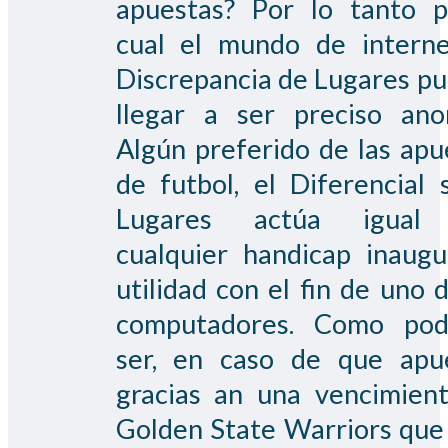
apuestas? Por lo tanto 
cual el mundo de intern
Discrepancia de Lugares pu
llegar a ser preciso ano
Algún preferido de las apu
de futbol, el Diferencial 
Lugares actúa igual
cualquier handicap inaugu
utilidad con el fin de uno 
computadores. Como pod
ser, en caso de que apu
gracias an una vencimien
Golden State Warriors que