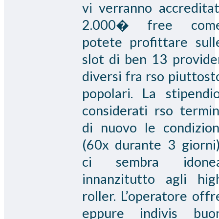
vi verranno accreditat
2.000� free com
potete profittare sull
slot di ben 13 provide
diversi fra rso piuttost
popolari. La stipendio
considerati rso termin
di nuovo le condizion
(60x durante 3 giorni)
ci sembra idone
innanzitutto agli hig
roller. L’operatore offr
eppure indivis buo