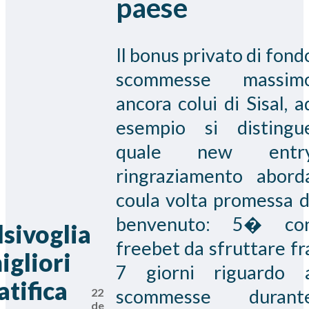
paese
Il bonus privato di fond
scommesse massim
ancora colui di Sisal, a
esempio si distingu
quale new entr
ringraziamento abord
coula volta promessa d
benvenuto: 5� co
sivoglia
freebet da sfruttare fr
migliori
7 giorni riguardo 
atifica
scommesse durant
22
de