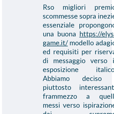
Rso migliori premi
scommesse sopra inezi
essenziale propongon
una buona
https://elys
game.it/
modello adagi
ed requisiti per riserv
di messaggio verso i
esposizione italico
Abbiamo deciso 
piuttosto interessant
frammezzo a quell
messi verso ispirazion
dai suprem