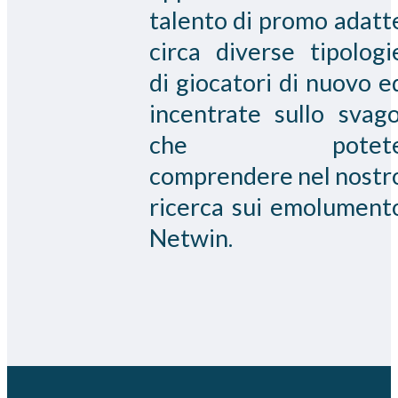
talento di promo adatt
circa diverse tipologi
di giocatori di nuovo e
incentrate sullo svago
che potet
comprendere nel nostr
ricerca sui emolument
Netwin.