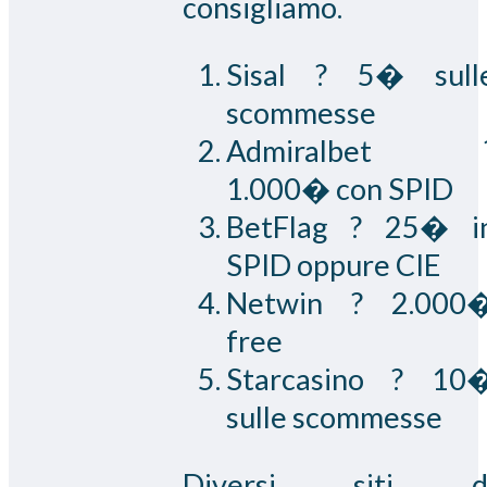
consigliamo.
Sisal ? 5� sull
scommesse
Admiralbet 
1.000� con SPID
BetFlag ? 25� i
SPID oppure CIE
Netwin ? 2.000
free
Starcasino ? 10
sulle scommesse
Diversi siti d