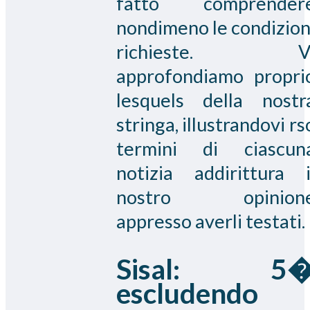
fatto comprender
nondimeno le condizion
richieste. V
approfondiamo propri
lesquels della nostr
stringa, illustrandovi rs
termini di ciascun
notizia addirittura i
nostro opinion
appresso averli testati.
Sisal: 5
escludendo