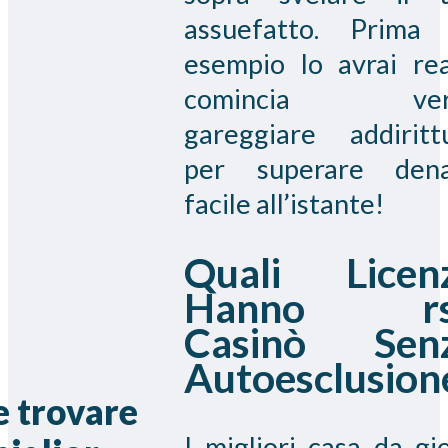
assuefatto. Prima
esempio lo avrai rea
comincia ver
gareggiare addiritt
per superare den
facile all’istante!
Quali Licen
Hanno rs
Casinò Sen
Autoesclusion
 trovare
I migliori casa da gi