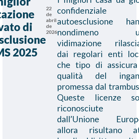
miglior
confidenziale 
22
tazione
de
autoesclusione ha
abril
vato di
de
nondimeno u
2026
sclusione
vidimazione rilasci
S 2025
dai regolari enti loca
che tipo di assicura
qualità del inga
promessa dal trambus
Queste licenze s
riconosciute 
dall’Unione Europ
allora risultano a