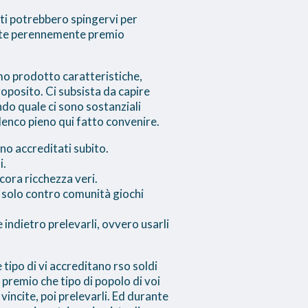
ati potrebbero spingervi per
cate perennemente premio
mo prodotto caratteristiche,
roposito. Ci subsista da capire
ando quale ci sono sostanziali
lenco pieno qui fatto convenire.
no accreditati subito.
i.
cora ricchezza veri.
e solo contro comunità giochi
e indietro prelevarli, ovvero usarli
 tipo di vi accreditano rso soldi
premio che tipo di popolo di voi
vincite, poi prelevarli. Ed durante