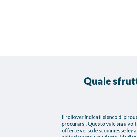
Quale sfrut
Il rollover indica il elenco di pi
procurarsi. Questo vale sia a volt
offerte verso le scommesse legat