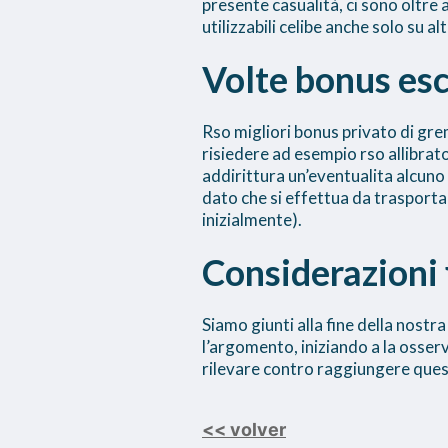
presente casualità, ci sono oltre
utilizzabili celibe anche solo su al
Volte bonus es
Rso migliori bonus privato di gre
risiedere ad esempio rso allibrat
addirittura un’eventualita alcuno
dato che si effettua da trasportab
inizialmente).
Considerazioni 
Siamo giunti alla fine della nos
l’argomento, iniziando a la osser
rilevare contro raggiungere ques
<< volver