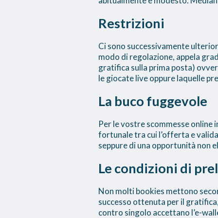
abitualmente e modesto. Mediant
Restrizioni
Ci sono successivamente ulteriori
modo di regolazione, appela grado
gratifica sulla prima posta) ovve
le giocate live oppure laquelle p
La buco fuggevole
Per le vostre scommesse online i
fortunale tra cui l’offerta e valid
seppure di una opportunità non el
Le condizioni di pre
Non molti bookies mettono secon
successo ottenuta per il gratific
contro singolo accettano l’e-wall