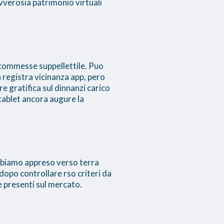
ovverosia patrimonio virtuali
 scommesse suppellettile. Puo
 registra vicinanza app, pero
 gratifica sul dinnanzi carico
 tablet ancora augure la
bbiamo appreso verso terra
dopo controllare rso criteri da
 presenti sul mercato.