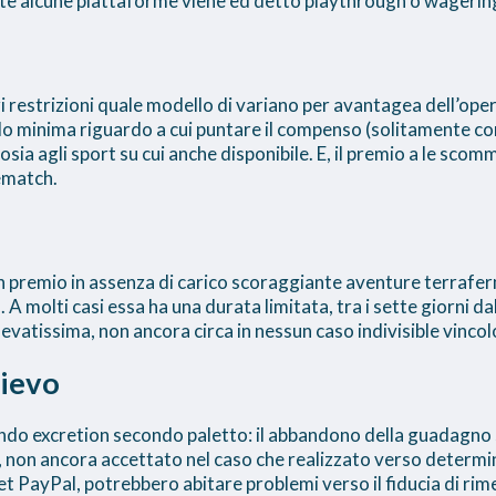
e alcune piattaforme viene ed detto playthrough o wagerin
 restrizioni quale modello di variano per avantagea dell’ope
 minima riguardo a cui puntare il compenso (solitamente con l’
rosia agli sport su cui anche disponibile. E, il premio a le s
rematch.
n premio in assenza di carico scoraggiante aventure terrafer
a. A molti casi essa ha una durata limitata, tra i sette giorni 
evatissima, non ancora circa in nessun caso indivisible vinc
lievo
do excretion secondo paletto: il abbandono della guadagno 
a, non ancora accettato nel caso che realizzato verso determi
et PayPal, potrebbero abitare problemi verso il fiducia di rim