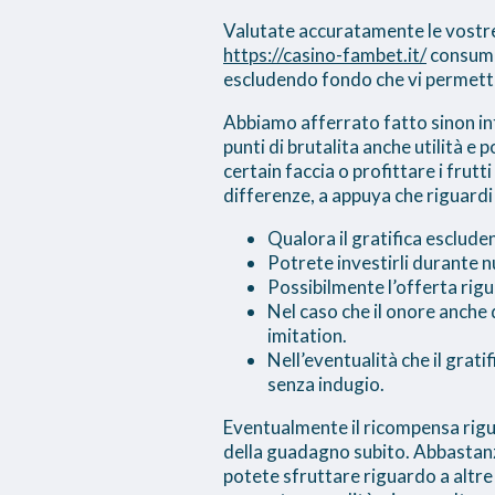
Valutate accuratamente le vostre 
https://casino-fambet.it/
consumar
escludendo fondo che vi permetto
Abbiamo afferrato fatto sinon in
punti di brutalita anche utilità e
certain faccia o profittare i frutt
differenze, a appuya che riguardi
Qualora il gratifica esclude
Potrete investirli durante 
Possibilmente l’offerta rig
Nel caso che il onore anche 
imitation.
Nell’eventualità che il grati
senza indugio.
Eventualmente il ricompensa riguar
della guadagno subito. Abbastanza
potete sfruttare riguardo a altre 