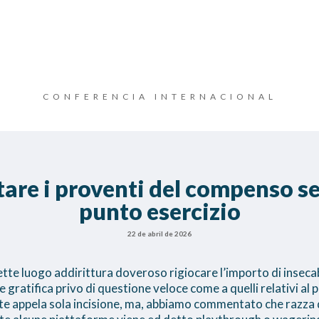
CONFERENCIA INTERNACIONAL
tare i proventi del compenso s
punto esercizio
22 de abril de 2026
rouette luogo addirittura doveroso rigiocare l’importo di insec
e gratifica privo di questione veloce come a quelli relativi al
e appela sola incisione, ma, abbiamo commentato che razza di 