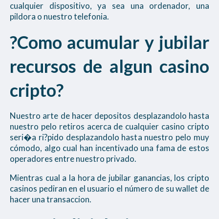
cualquier dispositivo, ya sea una ordenador, una
pildora o nuestro telefonia.
?Como acumular y jubilar
recursos de algun casino
cripto?
Nuestro arte de hacer depositos desplazandolo hasta
nuestro pelo retiros acerca de cualquier casino cripto
seri�a ri?pido desplazandolo hasta nuestro pelo muy
cómodo, algo cual han incentivado una fama de estos
operadores entre nuestro privado.
Mientras cual a la hora de jubilar ganancias, los cripto
casinos pediran en el usuario el número de su wallet de
hacer una transaccion.