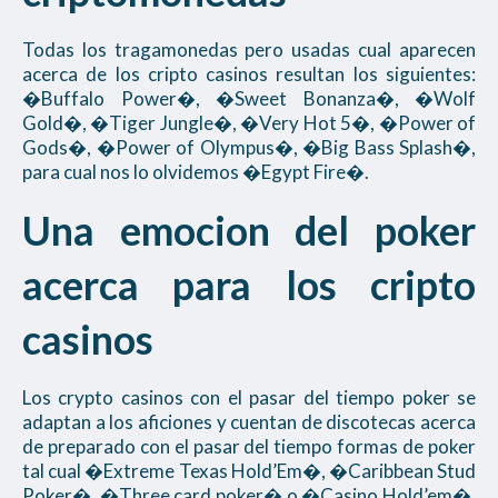
Todas los tragamonedas pero usadas cual aparecen
acerca de los cripto casinos resultan los siguientes:
�Buffalo Power�, �Sweet Bonanza�, �Wolf
Gold�, �Tiger Jungle�, �Very Hot 5�, �Power of
Gods�, �Power of Olympus�, �Big Bass Splash�,
para cual nos lo olvidemos �Egypt Fire�.
Una emocion del poker
acerca para los cripto
casinos
Los crypto casinos con el pasar del tiempo poker se
adaptan a los aficiones y cuentan de discotecas acerca
de preparado con el pasar del tiempo formas de poker
tal cual �Extreme Texas Hold’Em�, �Caribbean Stud
Poker�, �Three card poker� o �Casino Hold’em�.