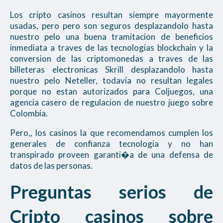
Los cripto casinos resultan siempre mayormente
usadas, pero pero son seguros desplazandolo hasta
nuestro pelo una buena tramitacion de beneficios
inmediata a traves de las tecnologias blockchain y la
conversion de las criptomonedas a traves de las
billeteras electronicas Skrill desplazandolo hasta
nuestro pelo Neteller, todavia no resultan legales
porque no estan autorizados para Coljuegos, una
agencia casero de regulacion de nuestro juego sobre
Colombia.
Pero,, los casinos la que recomendamos cumplen los
generales de confianza tecnologia y no han
transpirado proveen garanti�a de una defensa de
datos de las personas.
Preguntas serios de
Cripto casinos sobre