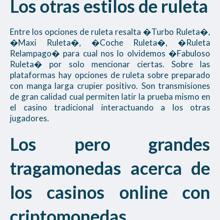
Los otras estilos de ruleta
Entre los opciones de ruleta resalta �Turbo Ruleta�,
�Maxi Ruleta�, �Coche Ruleta�, �Ruleta
Relampago� para cual nos lo olvidemos �Fabuloso
Ruleta� por solo mencionar ciertas. Sobre las
plataformas hay opciones de ruleta sobre preparado
con manga larga crupier positivo. Son transmisiones
de gran calidad cual permiten latir la prueba mismo en
el casino tradicional interactuando a los otras
jugadores.
Los pero grandes
tragamonedas acerca de
los casinos online con
criptomonedas