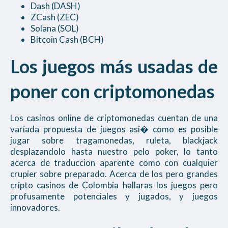
Dash (DASH)
ZCash (ZEC)
Solana (SOL)
Bitcoin Cash (BCH)
Los juegos más usadas de
poner con criptomonedas
Los casinos online de criptomonedas cuentan de una
variada propuesta de juegos asi� como es posible
jugar sobre tragamonedas, ruleta, blackjack
desplazandolo hasta nuestro pelo poker, lo tanto
acerca de traduccion aparente como con cualquier
crupier sobre preparado. Acerca de los pero grandes
cripto casinos de Colombia hallaras los juegos pero
profusamente potenciales y jugados, y juegos
innovadores.