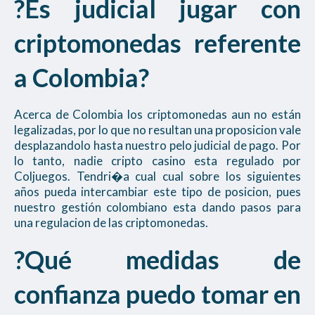
?Es judicial jugar con
criptomonedas referente
a Colombia?
Acerca de Colombia los criptomonedas aun no están
legalizadas, por lo que no resultan una proposicion vale
desplazandolo hasta nuestro pelo judicial de pago. Por
lo tanto, nadie cripto casino esta regulado por
Coljuegos. Tendri�a cual cual sobre los siguientes
años pueda intercambiar este tipo de posicion, pues
nuestro gestión colombiano esta dando pasos para
una regulacion de las criptomonedas.
?Qué medidas de
confianza puedo tomar en