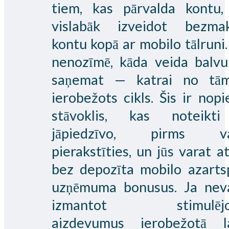
tiem, kas pārvalda kontu,
vislabāk izveidot bezma
kontu kopā ar mobilo tālruni.
nenozīmē, kāda veida balvu
saņemat — katrai no tām
ierobežots cikls. Šis ir nopi
stāvoklis, kas noteikti
jāpiedzīvo, pirms va
pierakstīties, un jūs varat at
bez depozīta mobilo azarts
uzņēmuma bonusus. Ja nev
izmantot stimulējo
aizdevumus ierobežotā l