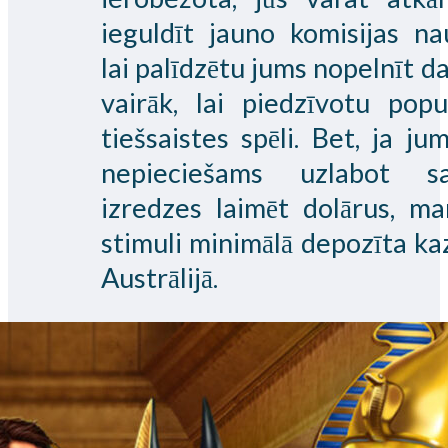
ieguldīt jauno komisijas na
lai palīdzētu jums nopelnīt d
vairāk, lai piedzīvotu popu
tiešsaistes spēli. Bet, ja jum
nepieciešams uzlabot sa
izredzes laimēt dolārus, ma
stimuli minimālā depozīta ka
Austrālijā.