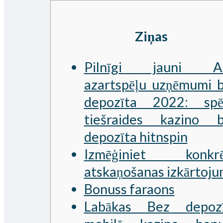
Ziņas
Pilnīgi jauni A
azartspēļu uzņēmumi 
depozīta 2022: spē
tiešraides kazino 
depozīta hitnspin
Izmēģiniet konkrē
atskaņošanas izkārtoj
Bonuss faraons
Labākas Bez depozī