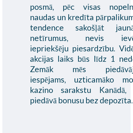
posmā, pēc visas nopeln
naudas un kredīta pārpalikum
tendence sakošļāt jaunā
netīrumus, nevis ievē
iepriekšēju piesardzību. Vidē
akcijas laiks būs līdz 1 nedē
Zemāk mēs piedāvāj
iespējams, uzticamāko mo
kazino sarakstu Kanādā,
piedāvā bonusu bez depozīta.