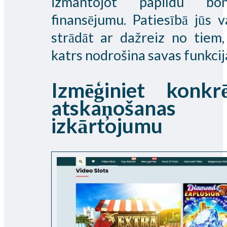
izmantojot papildu bon
finansējumu. Patiesībā jūs v
strādāt ar dažreiz no tiem, j
katrs nodrošina savas funkcij
Izmēģiniet konkr
atskaņošanas
izkārtojumu