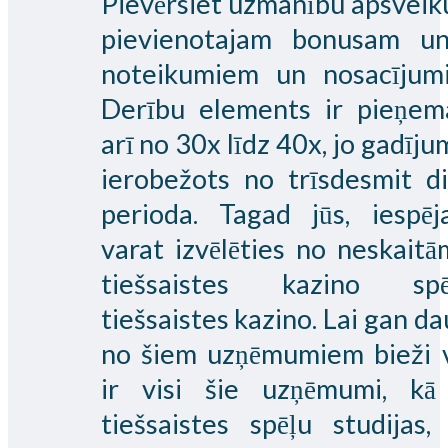
Pievērsiet uzmanību apsvei
pievienotajam bonusam u
noteikumiem un nosacījum
Derību elements ir pieņe
arī no 30x līdz 40x, jo gadījum
ierobežots no trīsdesmit d
perioda. Tagad jūs, iespēj
varat izvēlēties no neskait
tiešsaistes kazino spē
tiešsaistes kazino. Lai gan da
no šiem uzņēmumiem bieži 
ir visi šie uzņēmumi, kā
tiešsaistes spēļu studijas,