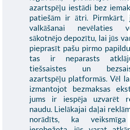
azartspēļu iestādi bez iemak
patiešām ir ātri. Pirmkārt, 
valkāšanai nevēlaties v
sākotnējo depozītu, lai jūs va
pieprasīt pašu pirmo papild
tas ir neparasts atklāj
tiešsaistes un bezsais
azartspēļu platformās. Vēl la
izmantojot bezmaksas ekst
jums ir iespēja uzvarēt r
naudu. Lielākajai daļai reklām
norādīts, ka veiksmīga
ierobežota, jūs varat atkār