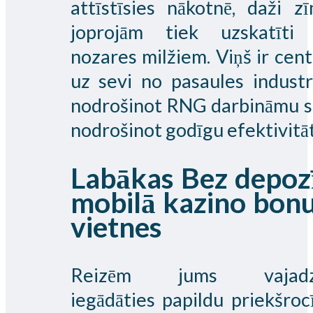
attīstīsies nākotnē, daži zī
joprojām tiek uzskatīti
nozares milžiem. Viņš ir cent
uz sevi no pasaules industri
nodrošinot RNG darbināmu sp
nodrošinot godīgu efektivitāt
Labākas Bez depoz
mobilā kazino bon
vietnes
Reizēm jums vajadz
iegādāties papildu priekšroc