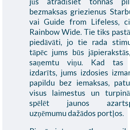
jūs atradīsiet tonnas pil
bezmaksas griezienus Starb
vai Guide from Lifeless, ci
Rainbow Wide. Tie tiks pastā
piedāvāti, jo tie rada stimu
tāpēc jums būs jāpierakstās,
saņemtu viņu. Kad tas 
izdarīts, jums izdosies izma
papildu bez iemaksas, patu
visus laimestus un turpinā
spēlēt jaunos azartsp
uzņēmumu dažādos portļos.