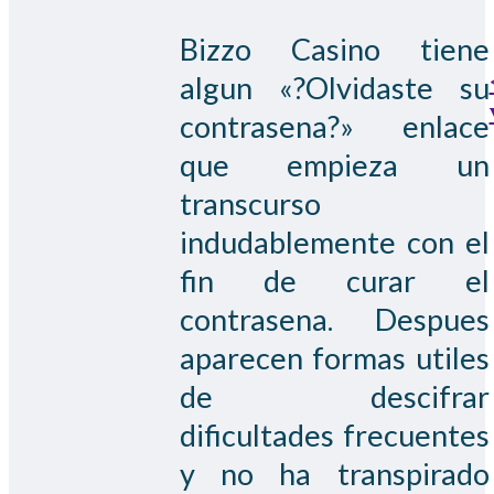
Bizzo Casino tiene
algun «?Olvidaste su
contrasena?» enlace
que empieza un
transcurso
indudablemente con el
fin de curar el
contrasena. Despues
aparecen formas utiles
de descifrar
dificultades frecuentes
y no ha transpirado