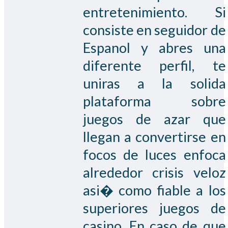
entretenimiento. Si
consiste en seguidor de
Espanol y abres una
diferente perfil, te
uniras a la solida
plataforma sobre
juegos de azar que
llegan a convertirse en
focos de luces enfoca
alrededor crisis veloz
asi� como fiable a los
superiores juegos de
casino. En caso de que