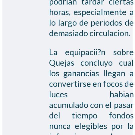
podrian tardar ciertas
horas, especialmente a
lo largo de periodos de
demasiado circulacion.
La equipacii?n sobre
Quejas concluyo cual
los ganancias llegan a
convertirse en focos de
luces habian
acumulado con el pasar
del tiempo fondos
nunca elegibles por la