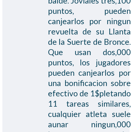
balde. Joviales tres,100
puntos, pueden
canjearlos por ningun
revuelta de su Llanta
de la Suerte de Bronce.
Que usan dos,000
puntos, los jugadores
pueden canjearlos por
una bonificacion sobre
efectivo de 1$pletando
11 tareas similares,
cualquier atleta suele
aunar ningun,000