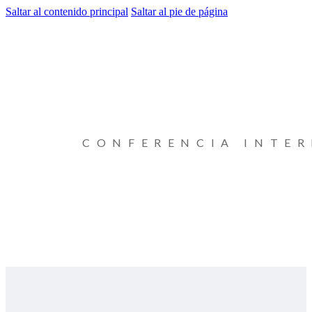
Saltar al contenido principal
Saltar al pie de página
CONFERENCIA INTE