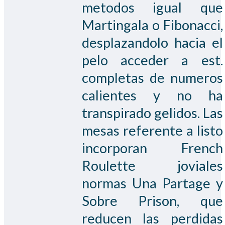
metodos igual que
Martingala o Fibonacci,
desplazandolo hacia el
pelo acceder a est.
completas de numeros
calientes y no ha
transpirado gelidos. Las
mesas referente a listo
incorporan French
Roulette joviales
normas Una Partage y
Sobre Prison, que
reducen las perdidas