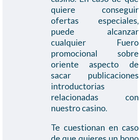
quiere conseguir
ofertas especiales,
puede alcanzar
cualquier Fuero
promocional sobre
oriente aspecto de
sacar publicaciones
introductorias
relacionadas con
nuestro casino.
Te cuestionan en caso
de que quieres un bono