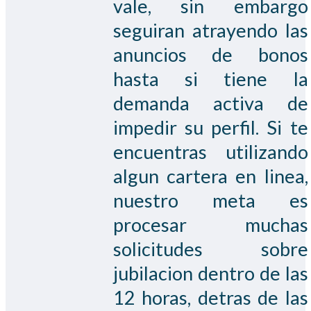
vale, sin embargo
seguiran atrayendo las
anuncios de bonos
hasta si tiene la
demanda activa de
impedir su perfil. Si te
encuentras utilizando
algun cartera en linea,
nuestro meta es
procesar muchas
solicitudes sobre
jubilacion dentro de las
12 horas, detras de las