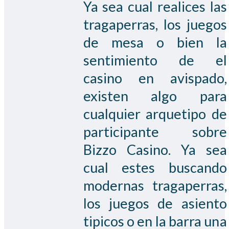
Ya sea cual realices las
tragaperras, los juegos
de mesa o bien la
sentimiento de el
casino en avispado,
existen algo para
cualquier arquetipo de
participante sobre
Bizzo Casino. Ya sea
cual estes buscando
modernas tragaperras,
los juegos de asiento
tipicos o en la barra una