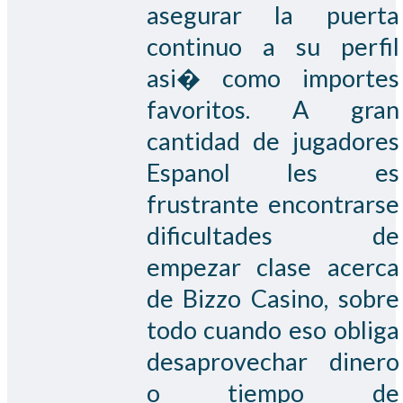
asegurar la puerta
continuo a su perfil
asi� como importes
favoritos. A gran
cantidad de jugadores
Espanol les es
frustrante encontrarse
dificultades de
empezar clase acerca
de Bizzo Casino, sobre
todo cuando eso obliga
desaprovechar dinero
o tiempo de