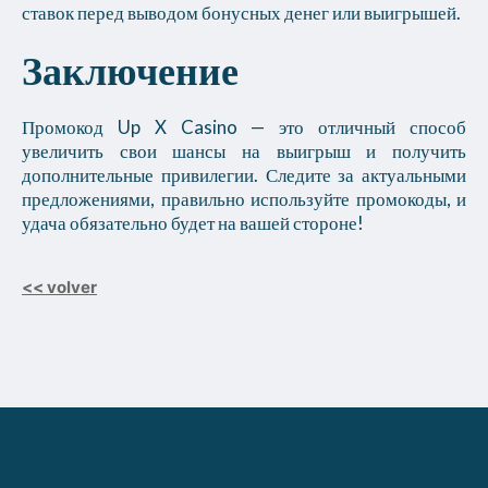
ставок перед выводом бонусных денег или выигрышей.
Заключение
Промокод Up X Casino — это отличный способ
увеличить свои шансы на выигрыш и получить
дополнительные привилегии. Следите за актуальными
предложениями, правильно используйте промокоды, и
удача обязательно будет на вашей стороне!
<< volver