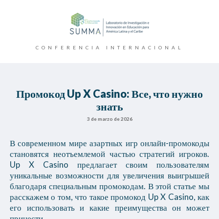
CONFERENCIA INTERNACIONAL
Промокод Up X Casino: Все, что нужно
знать
3 de marzo de 2026
В современном мире азартных игр онлайн-промокоды
становятся неотъемлемой частью стратегий игроков.
Up X Casino предлагает своим пользователям
уникальные возможности для увеличения выигрышей
благодаря специальным промокодам. В этой статье мы
расскажем о том, что такое промокод Up X Casino, как
его использовать и какие преимущества он может
принести.