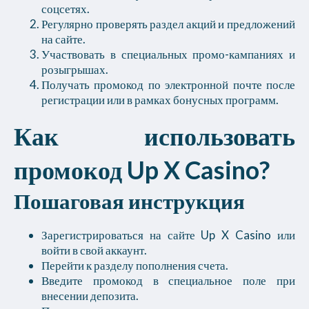
соцсетях.
Регулярно проверять раздел акций и предложений
на сайте.
Участвовать в специальных промо-кампаниях и
розыгрышах.
Получать промокод по электронной почте после
регистрации или в рамках бонусных программ.
Как использовать
промокод Up X Casino?
Пошаговая инструкция
Зарегистрироваться на сайте Up X Casino или
войти в свой аккаунт.
Перейти к разделу пополнения счета.
Введите промокод в специальное поле при
внесении депозита.