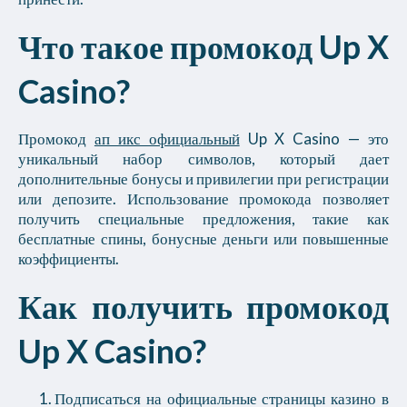
Что такое промокод Up X
Casino?
Промокод
ап икс официальный
Up X Casino — это
уникальный набор символов, который дает
дополнительные бонусы и привилегии при регистрации
или депозите. Использование промокода позволяет
получить специальные предложения, такие как
бесплатные спины, бонусные деньги или повышенные
коэффициенты.
Как получить промокод
Up X Casino?
Подписаться на официальные страницы казино в