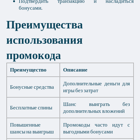
Подтвердить транзакцию и насладиться
бонусами.
Преимущества
использования
промокода
Преимущество
Описание
Дополнительные деньги для
Бонусные средства
игры без затрат
Шанс выиграть без
Бесплатные спины
дополнительных вложений
Повышенные
Промокоды часто идут с
шансы на выигрыш
выгодными бонусами