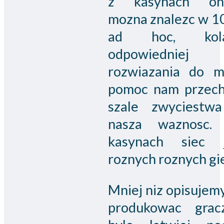
z kasynach onl
mozna znalezc w 
ad hoc, kola
odpowiedniej
rozwiazania do m
pomoc nam przech
szale zwyciestw
nasza waznosc.
kasynach siec j
roznych roznych gie
Mniej niz opisujemy
produkowac grac