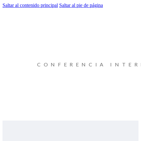
Saltar al contenido principal
Saltar al pie de página
CONFERENCIA INTE