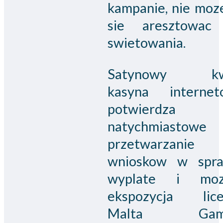
kampanie, nie mo
sie aresztowac
swietowania.
Satynowy kw
kasyna internet
potwierdza
natychmiastowe
przetwarzanie
wnioskow w spra
wyplate i moz
ekspozycja licen
Malta Gami