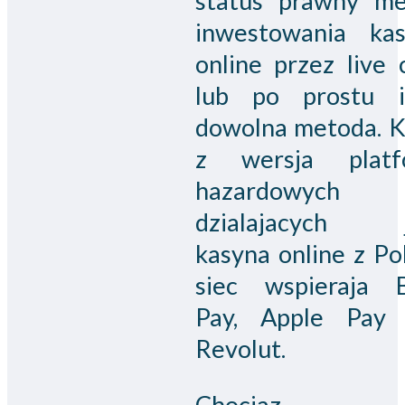
status prawny me
inwestowania kas
online przez live 
lub po prostu i
dowolna metoda. K
z wersja platf
hazardowych
dzialajacych j
kasyna online z Po
siec wspieraja B
Pay, Apple Pay 
Revolut.
Chociaz