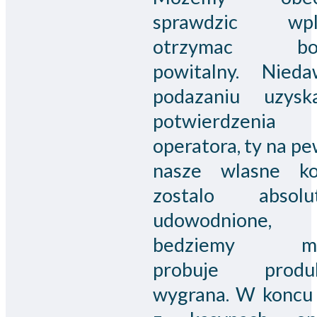
sprawdzic wpla
otrzymac bo
powitalny. Nieda
podazaniu uzyska
potwierdzenia 
operatora, ty na p
nasze wlasne ko
zostalo absolut
udowodnione,
bedziemy mo
probuje produk
wygrana. W koncu