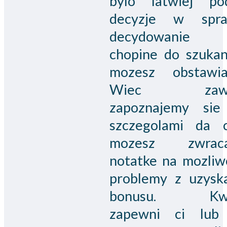
bylo latwiej pod
decyzje w spra
decydowani
chopine do szukan
mozesz obstawian
Wiec zaws
zapoznajemy sie
szczegolami da c
mozesz zwrac
notatke na mozliw
problemy z uzysk
bonusu. Kw
zapewni ci lub