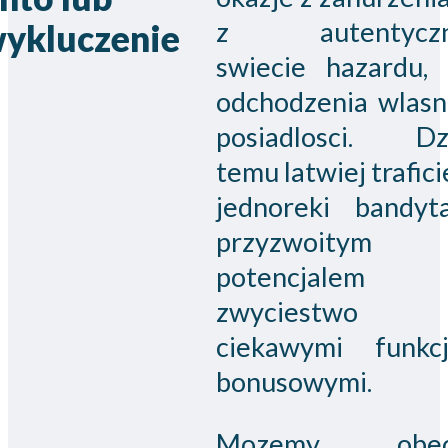
z autentycz
ykluczenie
swiecie hazardu,
odchodzenia wlas
posiadlosci. Dzi
temu latwiej trafici
jednoreki bandyt
przyzwoitym
potencjalem
zwyciestwo
ciekawymi funkcj
bonusowymi.
Mozemy obec