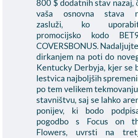
800 $ dodatnih stav nazaj, 
vaša osnovna stava 
zasluži, ko uporabi
promocijsko kodo BET
COVERSBONUS. Nadaljujte
dirkanjem na poti do nove
Kentucky Derbyja, kjer se 
lestvica najboljših spremeni
po tem velikem tekmovanju
stavništvu, saj se lahko are
ponijev, ki bodo podpisa
pogodbo s Focus on t
Flowers, uvrsti na tret