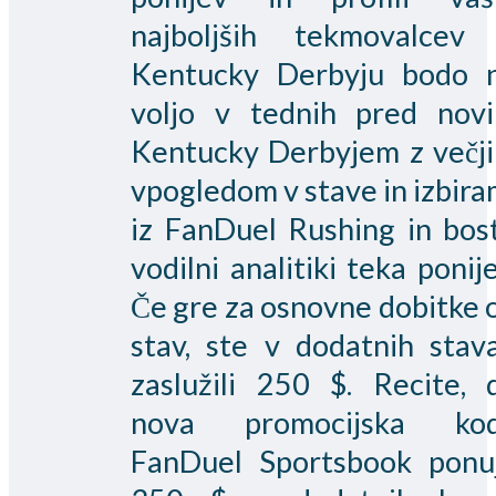
najboljših tekmovalcev
Kentucky Derbyju bodo 
voljo v tednih pred nov
Kentucky Derbyjem z večj
vpogledom v stave in izbira
iz FanDuel Rushing in bos
vodilni analitiki teka ponije
Če gre za osnovne dobitke 
stav, ste v dodatnih stav
zaslužili 250 $. Recite, 
nova promocijska ko
FanDuel Sportsbook ponu