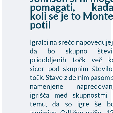
pomagati, kada
koli se je to Mont
potil
Igralci na srečo napovedujej
da bo skupno števi
pridobljenih točk več k
sicer pod skupnim števil
točk. Stave z delnim pasom 
namenjene napredovan
igrišča med skupnostmi 
temu, da so igre še bo
zanimive. Odličen način -1