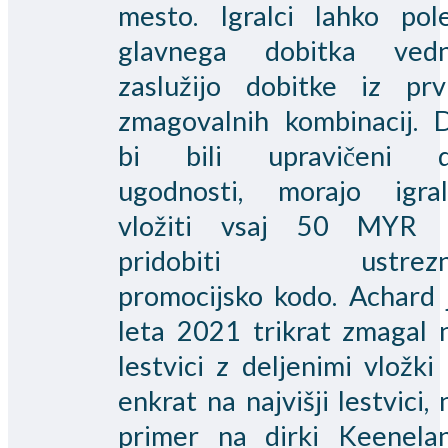
mesto. Igralci lahko pol
glavnega dobitka ved
zaslužijo dobitke iz prv
zmagovalnih kombinacij. 
bi bili upravičeni 
ugodnosti, morajo igral
vložiti vsaj 50 MYR 
pridobiti ustrez
promocijsko kodo. Achard 
leta 2021 trikrat zmagal 
lestvici z deljenimi vložki 
enkrat na najvišji lestvici, 
primer na dirki Keenela