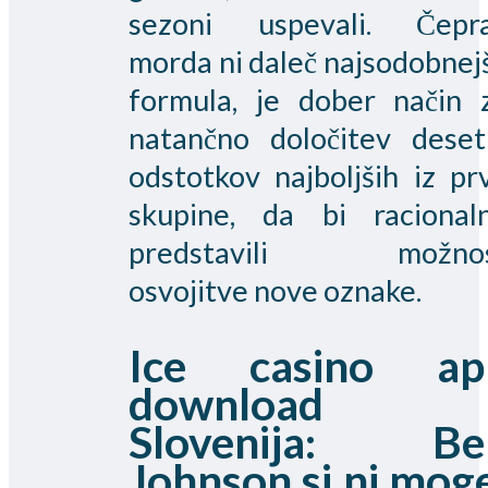
sezoni uspevali.
Čepr
morda ni daleč najsodobnej
formula, je dober način 
natančno določitev deset
odstotkov najboljših iz pr
skupine, da bi racional
predstavili možno
osvojitve nove oznake.
Ice casino ap
download
Slovenija: Be
Johnson si ni mog