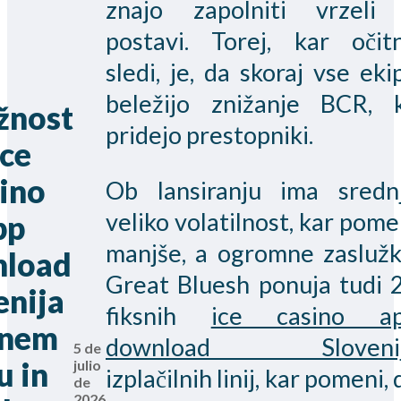
znajo zapolniti vrzeli
postavi. Torej, kar očit
sledi, je, da skoraj vse eki
beležijo znižanje BCR, 
žnost
pridejo prestopniki.
ice
ino
Ob lansiranju ima sredn
veliko volatilnost, kar pome
pp
manjše, a ogromne zaslužk
load
Great Bluesh ponuja tudi 
enija
fiksnih
ice casino a
lnem
download Sloveni
5 de
u in
julio
izplačilnih linij, kar pomeni, 
de
2026