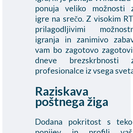
ponuja veliko možnosti 
igre na srečo. Z visokim RT
prilagodljivimi možnost
igranja in zanimivo zaba
vam bo zagotovo zagotovi
dneve brezskrbnosti 
profesionalce iz vsega sveta
Raziskava
poštnega žiga
Dodana pokritost s tek
ponijev in profili vaš