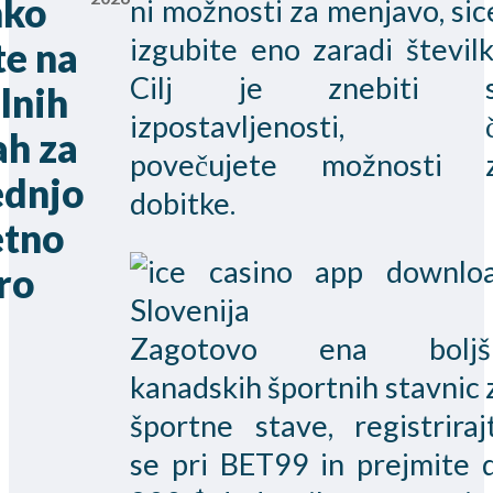
hko
ni možnosti za menjavo, sic
izgubite eno zaradi številk
te na
Cilj je znebiti 
lnih
izpostavljenosti, 
ah za
povečujete možnosti 
ednjo
dobitke.
etno
ro
Zagotovo ena boljš
kanadskih športnih stavnic 
športne stave, registriraj
se pri BET99 in prejmite 