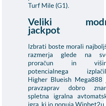
Turf Mile (G1).
Veliki modr
jackpot
Izbrati boste morali najbolj
razmerja glede na sv
proračun in viši
potencialnega izplačil
Higher Blueish Mega888 
pravzaprav dobro zna
spletna igralna avtomats
igra, ki jo ponuja Winbet2u 