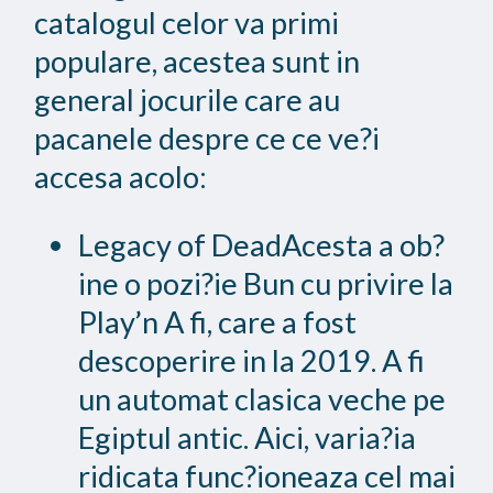
catalogul celor va primi
populare, acestea sunt in
general jocurile care au
pacanele despre ce ce ve?i
accesa acolo:
Legacy of DeadAcesta a ob?
ine o pozi?ie Bun cu privire la
Play’n A fi, care a fost
descoperire in la 2019. A fi
un automat clasica veche pe
Egiptul antic. Aici, varia?ia
ridicata func?ioneaza cel mai