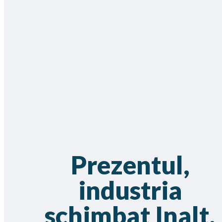
Prezentul,
industria
schimbat Inalt,