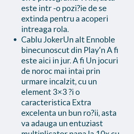
este intr -o pozi?ie de se
extinda pentru a acoperi
intreaga rola.
Cablu JokerUn alt Ennoble
binecunoscut din Play’n A fi
este aici in jur. A fi Un jocuri
de noroc mai intai prin
urmare incalzit, cu un
element 3×3 ?i o
caracteristica Extra
excelenta un bun ro?ii, asta
va adauga un entuziast
multiplicator pana la 10x cu